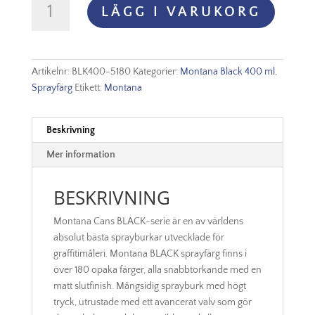
LÄGG I VARUKORG
Black
-
5180
Trout
Artikelnr:
BLK400-5180
Kategorier:
Montana Black 400 ml
,
mängd
Sprayfärg
Etikett:
Montana
Beskrivning
Mer information
BESKRIVNING
Montana Cans BLACK-serie är en av världens
absolut bästa sprayburkar utvecklade för
graffitimåleri. Montana BLACK sprayfärg finns i
över 180 opaka färger, alla snabbtorkande med en
matt slutfinish. Mångsidig sprayburk med högt
tryck, utrustade med ett avancerat valv som gör