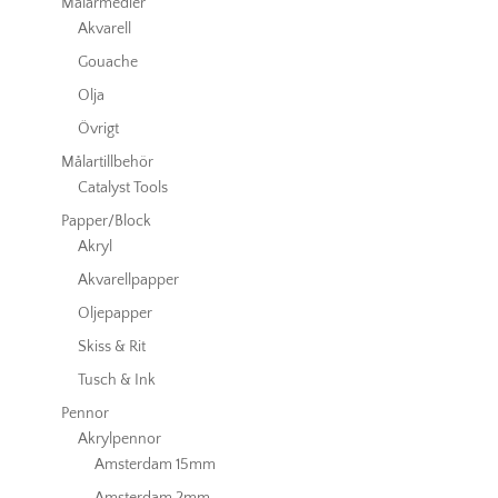
Målarmedier
Akvarell
Gouache
Olja
Övrigt
Målartillbehör
Catalyst Tools
Papper/Block
Akryl
Akvarellpapper
Oljepapper
Skiss & Rit
Tusch & Ink
Pennor
Akrylpennor
Amsterdam 15mm
Amsterdam 2mm