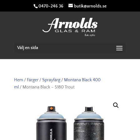
0470-246 36
butik@arnolds.se
Välj en sida
Hem
/
Färger
/
Sprayfärg
/
Montana Black 400
ml
/ Montana Black – 5180 Trout