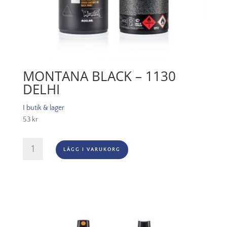
MONTANA BLACK – 1130
DELHI
I butik & lager
53
kr
Montana
LÄGG I VARUKORG
Black
-
1130
Delhi
mängd