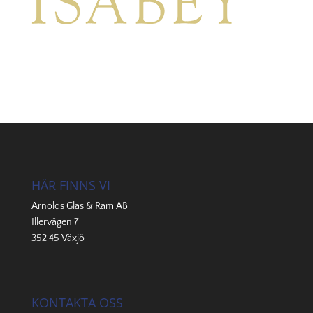
HÄR FINNS VI
Arnolds Glas & Ram AB
Illervägen 7
352 45 Växjö
KONTAKTA OSS