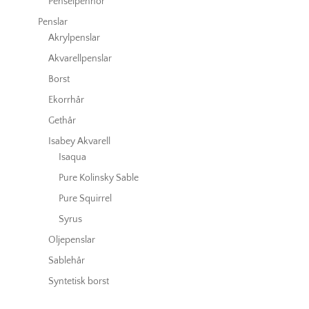
Penselpennor
Penslar
Akrylpenslar
Akvarellpenslar
Borst
Ekorrhår
Gethår
Isabey Akvarell
Isaqua
Pure Kolinsky Sable
Pure Squirrel
Syrus
Oljepenslar
Sablehår
Syntetisk borst