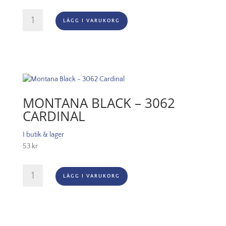
Montana
LÄGG I VARUKORG
Black
-
3020
Fire
Rose
mängd
MONTANA BLACK – 3062
CARDINAL
I butik & lager
53
kr
Montana
LÄGG I VARUKORG
Black
-
3062
Cardinal