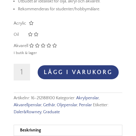
Utbudet är idealiskt för olja, akryl och akvarell.
Rekommenderas för studenter/hobbymålare.
Acrylic
Oil
Akvarell
I butik & lager
Graduate
LÄGG I VARUKORG
Black
Goat
Round
Mop
Artikelnr:
16-212188100
Kategorier:
Akrylpenslar
,
-
Akvarellpenslar
,
Gethår
,
Oljepenslar
,
Penslar
Etiketter:
Nr
Daler&Rowney
,
Graduate
1
mängd
Beskrivning