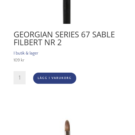
GEORGIAN SERIES 67 SABLE
FILBERT NR 2
I butik & lager
109
kr
Georgian
LÄGG I VARUKORG
Series
67
Sable
Filbert
Nr
2
mängd