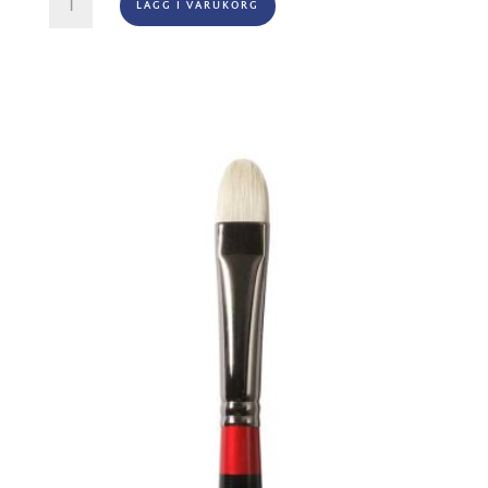
LÄGG I VARUKORG
Series
67
Sable
Filbert
Nr
4
mängd