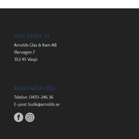
HÄR FINNS VI
Arnolds Glas & Ram AB
Illervägen 7
352 45 Växjö
KONTAKTA OSS
Telefon:
0470-246 36
E-post:
butik@arnolds.se