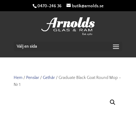
0470-246 36
butik@arnolds.se
Välj en sida
Hem
/
Penslar
/
Gethår
/ Graduate Black Goat Round Mop –
Nr 1