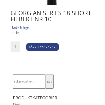
GEORGIAN SERIES 18 SHORT
FILBERT NR 10
I butik & lager
109
kr
Georgian
LÄGG I VARUKORG
Series
18
Short
Filbert
Nr
10
Sök
mängd
Sök
efter:
PRODUKTKATEGORIER
Färger