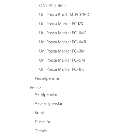
ONE4ALL Refill
Uni Posca Brush M. PCF350
Uni Posca Marker PC 17K
Uni Posca Marker PC-1MC
Uni Posca Marker PC-1MR
Uni Posca Marker PC-3M
Uni Posca Marker PC-5M
Uni Posca Marker PC-8K
Penselpennor
Penslar
Akrylpenslar
Akvarellpenslar
Borst
Ekorrhår
Gethår