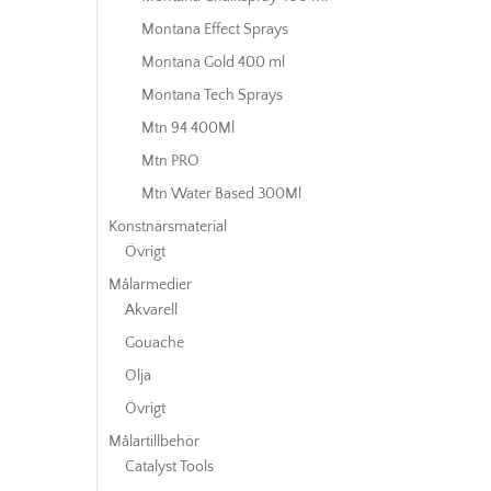
Montana Effect Sprays
Montana Gold 400 ml
Montana Tech Sprays
Mtn 94 400Ml
Mtn PRO
Mtn Water Based 300Ml
Konstnärsmaterial
Övrigt
Målarmedier
Akvarell
Gouache
Olja
Övrigt
Målartillbehör
Catalyst Tools