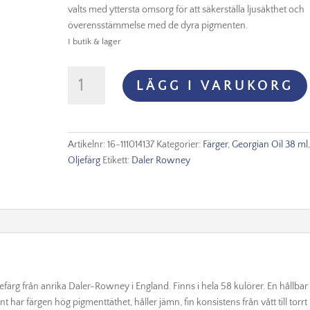
valts med yttersta omsorg för att säkerställa ljusäkthet och
överensstämmelse med de dyra pigmenten.
I butik & lager
Georgian
LÄGG I VARUKORG
Oil
38
ml
Perm
Artikelnr:
16-111014137
Kategorier:
Färger
,
Georgian Oil 38 ml
Blue
Oljefärg
Etikett:
Daler Rowney
mängd
ljefärg från anrika Daler-Rowney i England. Finns i hela 58 kulörer. En hållbar
 har färgen hög pigmenttäthet, håller jämn, fin konsistens från vått till torrt