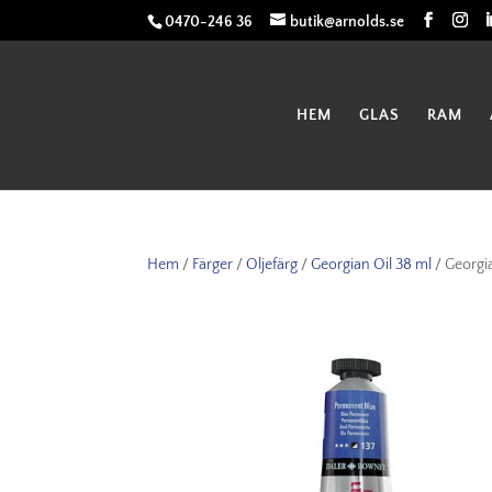
0470-246 36
butik@arnolds.se
HEM
GLAS
RAM
Hem
/
Färger
/
Oljefärg
/
Georgian Oil 38 ml
/ Georgi