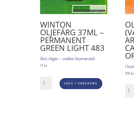
WINTON
OL
OLJEFÄRG 37ML –
(V
PERMANENT
AR
GREEN LIGHT 483
C
O
Slut i lager – osäker leveranstid
71
kr
I but
98
k
Winton
LÄGG I VARUKORG
Oljefärg
Oljef
37ml
(vatt
-
Artis
Permanent
37ml
green
-
light
Cad
483
oran