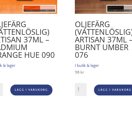
JEFÄRG
OLJEFÄRG
ATTENLÖSLIG)
(VATTENLÖSLIG
TISAN 37ML –
ARTISAN 37ML 
ADMIUM
BURNT UMBER
RANGE HUE 090
076
ik & lager
I butik & lager
r
98
kr
ärg
Oljefärg
LÄGG I VARUKORG
LÄGG I VARUKORG
enlöslig)
(vattenlöslig)
an
Artisan
37ml
-
mium
Burnt
ge
umber