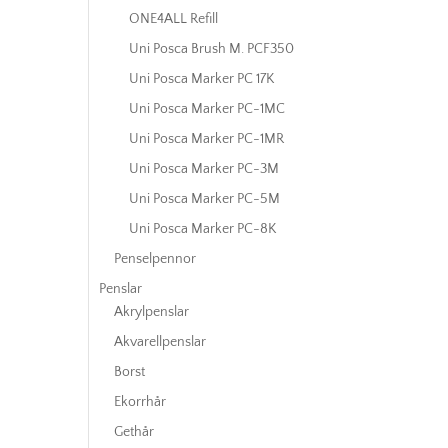
ONE4ALL Refill
Uni Posca Brush M. PCF350
Uni Posca Marker PC 17K
Uni Posca Marker PC-1MC
Uni Posca Marker PC-1MR
Uni Posca Marker PC-3M
Uni Posca Marker PC-5M
Uni Posca Marker PC-8K
Penselpennor
Penslar
Akrylpenslar
Akvarellpenslar
Borst
Ekorrhår
Gethår