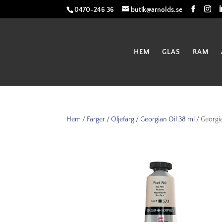
0470-246 36
butik@arnolds.se
HEM
GLAS
RAM
Hem
/
Färger
/
Oljefärg
/
Georgian Oil 38 ml
/ Georgi