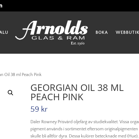
ALU
BOKA
WEBBUTI
an Oil 38 ml Peach Pink
GEORGIAN OIL 38 ML
PEACH PINK
59
kr
Daler Rowney Prisvärd oljefärg av studiekvalitet. Vissa orga
pigment används i sortimentet eftersom originalpigmenten
skulle bli alltför dyra. Dessa kulörer betecknade med (Hue),