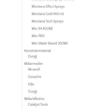
Montana Effect Sprays
Montana Gold 400 ml
Montana Tech Sprays
Mtn 94 400Ml
Mtn PRO
Mtn Water Based 300Ml
Konstnärsmaterial
Övrigt
Målarmedier
Akvarell
Gouache
Olja
Övrigt
Målartillbehör
Catalyst Tools