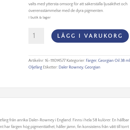
valts med yttersta omsorg för att säkerställa ljusäkthet och
överensstämmelse med de dyra pigmenten.
I butik & lager
Georgian
LÄGG I VARUKORG
Oil
38
ml
Peach
Artikelnr:
16-111014577
Kategorier:
Färger
,
Georgian Oil 38 m
Pink
Oljefärg
Etiketter:
Daler Rowney
,
Georgian
mängd
ljefärg från anrika Daler-Rowney i England. Finns i hela 58 kulörer. En hållbar
 har färgen hög pigmenttäthet, håller jämn, fin konsistens från vått till torrt