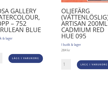
OSA GALLERY
OLJEFÄRG
ATERCOLOUR,
(VATTENLÖSLIG
PP – 752
ARTISAN 200ML
ERULEAN BLUE
CADMIUM RED
HUE 095
ik & lager
I butik & lager
284
kr
LÄGG I VARUKORG
ry
Oljefärg
LÄGG I VARUKORG
rcolour,
(vattenlöslig)
p
Artisan
200ml
-
lean
Cadmium
red
gd
hue
095