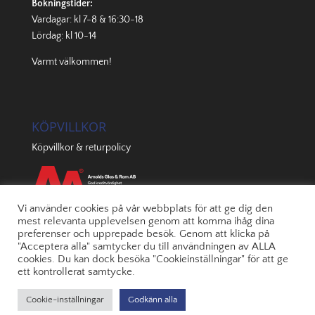
Bokningstider:
Vardagar: kl 7-8 & 16:30-18
Lördag: kl 10-14
Varmt välkommen!
KÖPVILLKOR
Köpvillkor & returpolicy
Vi använder cookies på vår webbplats för att ge dig den
mest relevanta upplevelsen genom att komma ihåg dina
preferenser och upprepade besök. Genom att klicka på
"Acceptera alla" samtycker du till användningen av ALLA
cookies. Du kan dock besöka "Cookieinställningar" för att ge
ett kontrollerat samtycke.
Cookie-inställningar
Godkänn alla
© 2022 Arnolds | Byggd av
JONOmedia