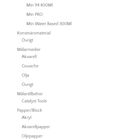
Mtn 94 400Ml
Mtn PRO
Mtn Water Based 300Ml
Konstnärsmaterial
Övrigt
Målarmedier
Akvarell
Gouache
Olja
Övrigt
Målartillbehör
Catalyst Tools
Papper/Block
Akryl
Akvarellpapper
Oljepapper