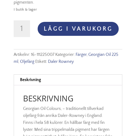
pigmenten.
I butik & lager
Georgian
LÄGG I VARUKORG
Oil
225
ml
Mixing
Artikelnr:
16-111225007
Kategorier:
Färger
,
Georgian Oil 225
White
ml
,
Oljefärg
Etikett:
Daler Rowney
mängd
Beskrivning
BESKRIVNING
Georgian Oil Colours, – traditionellt tillverkad
oljefärg från anrika Daler-Rowney i England.
Finns i hela 58 kulörer. En hållbar färg med fin
lyster. Med sina trippelmalda pigment har färgen