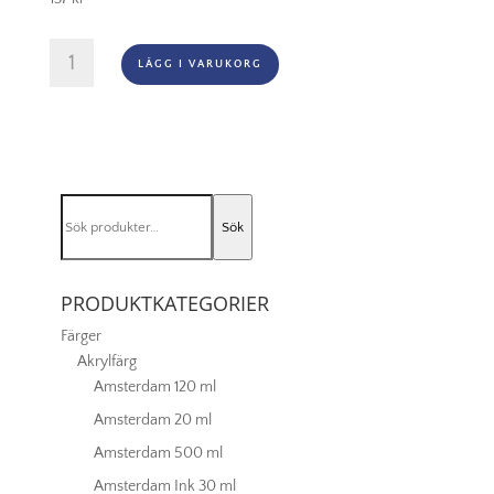
Oljefärg
LÄGG I VARUKORG
(vattenlöslig)
Artisan
37ml
-
Cadmium
red
Sök
light
Sök
efter:
100
mängd
PRODUKTKATEGORIER
Färger
Akrylfärg
Amsterdam 120 ml
Amsterdam 20 ml
Amsterdam 500 ml
Amsterdam Ink 30 ml