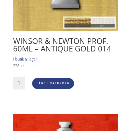
WINSOR & NEWTON PROF.
60ML – ANTIQUE GOLD 014
I butik & lager
228
kr
Winsor
LÄGG I VARUKORG
&
Newton
Prof.
60ml
-
Antique
Gold