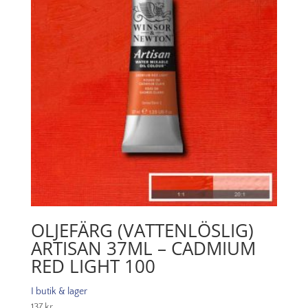
014
mängd
OLJEFÄRG (VATTENLÖSLIG)
ARTISAN 37ML – CADMIUM
RED LIGHT 100
I butik & lager
137
kr