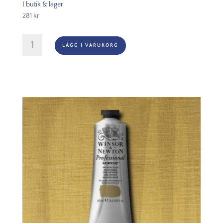
I butik & lager
281
kr
Winsor
LÄGG I VARUKORG
&
Newton
Prof.
60ml
-
Bismuth
Yellow
025
mängd