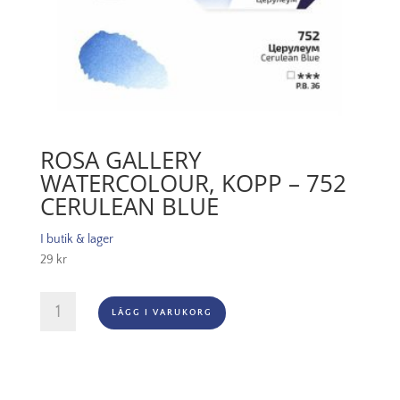
ROSA GALLERY
WATERCOLOUR, KOPP – 752
CERULEAN BLUE
I butik & lager
29
kr
Rosa
LÄGG I VARUKORG
Gallery
Watercolour,
Kopp
-