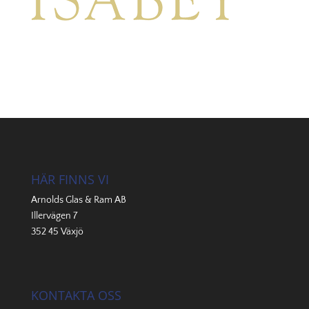
HÄR FINNS VI
Arnolds Glas & Ram AB
Illervägen 7
352 45 Växjö
KONTAKTA OSS