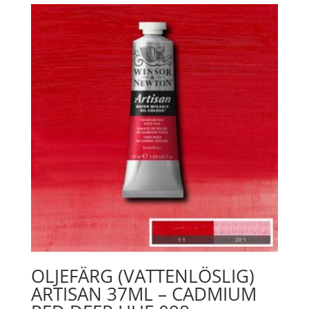
752
Cerulean
Blue
mängd
OLJEFÄRG (VATTENLÖSLIG)
ARTISAN 37ML – CADMIUM