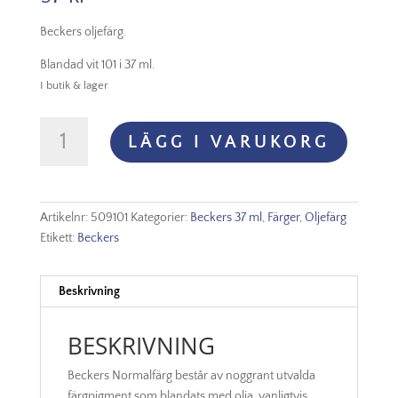
Beckers oljefärg.
Blandad vit 101 i 37 ml.
I butik & lager
Beckers
LÄGG I VARUKORG
Oljefärg
37ml
-
Blandad
Artikelnr:
509101
Kategorier:
Beckers 37 ml
,
Färger
,
Oljefärg
vit
Etikett:
Beckers
101
mängd
Beskrivning
BESKRIVNING
Beckers Normalfärg består av noggrant utvalda
färgpigment som blandats med olja, vanligtvis