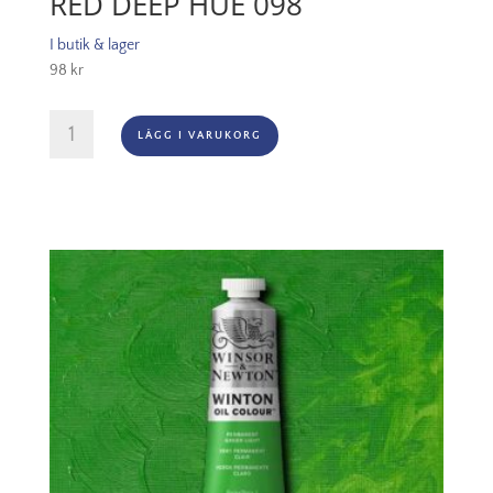
RED DEEP HUE 098
I butik & lager
98
kr
Oljefärg
LÄGG I VARUKORG
(vattenlöslig)
Artisan
37ml
-
Cadmium
red
deep
hue
098
mängd