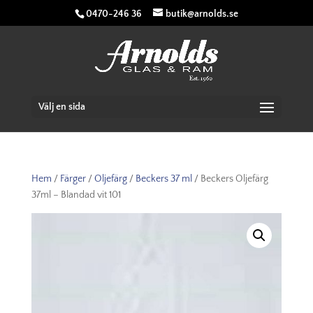
0470-246 36
butik@arnolds.se
Välj en sida
Hem
/
Färger
/
Oljefärg
/
Beckers 37 ml
/ Beckers Oljefärg
37ml – Blandad vit 101