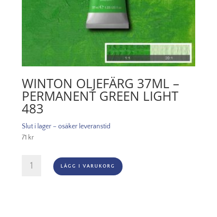
WINTON OLJEFÄRG 37ML –
PERMANENT GREEN LIGHT
483
Slut i lager – osäker leveranstid
71
kr
Winton
LÄGG I VARUKORG
Oljefärg
37ml
-
Permanent
green