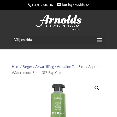
0470-246 36
butik@arnolds.se
Välj en sida
Hem
/
Färger
/
Akvarellfärg
/
Aquafine Tub 8 ml
/ Aquafine
Watercolour 8ml – 375 Sap Green