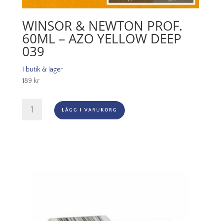
WINSOR & NEWTON PROF.
60ML – AZO YELLOW DEEP
039
I butik & lager
189
kr
Winsor
LÄGG I VARUKORG
&
Newton
Prof.
60ml
-
Azo
Yellow
Deep
039
mängd