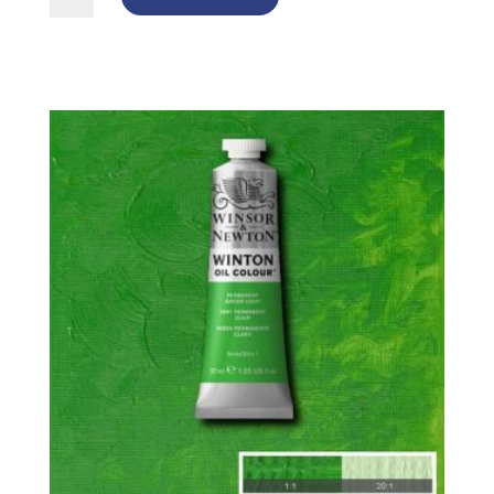
Gallery
Watercolour,
Kopp
-
753
Royal
Brown
mängd