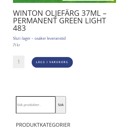
WINTON OLJEFÄRG 37ML –
PERMANENT GREEN LIGHT
483
Slut i lager – osäker leveranstid
71
kr
Winton
LÄGG I VARUKORG
Oljefärg
37ml
-
Permanent
green
light
Sök
483
Sök
efter:
mängd
PRODUKTKATEGORIER