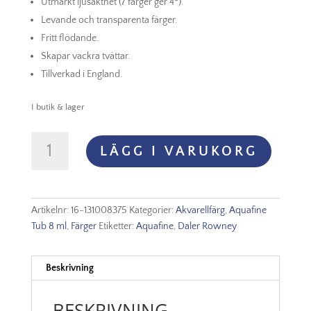
Utmärkt ljusäkthet (7 färger ger 4*).
Levande och transparenta färger.
Fritt flödande.
Skapar vackra tvättar.
Tillverkad i England.
I butik & lager
Aquafine
LÄGG I VARUKORG
Watercolour
8ml
-
375
Artikelnr:
16-131008375
Kategorier:
Akvarellfärg
,
Aquafine
Sap
Tub 8 ml
,
Färger
Etiketter:
Aquafine
,
Daler Rowney
Green
mängd
Beskrivning
BESKRIVNING