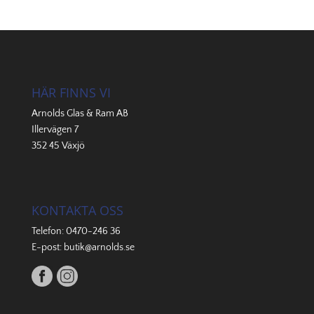
HÄR FINNS VI
Arnolds Glas & Ram AB
Illervägen 7
352 45 Växjö
KONTAKTA OSS
Telefon:
0470-246 36
E-post:
butik@arnolds.se