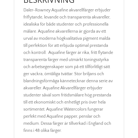
Daler-Rowney Aquafine akvarellfärger erbjuder
friflytande, levande och transparenta akvareller,
idealiska för både studenter och professionella
målare. Aquafine akvarellerna är gjorda av ett
urval av moderna högkvalitativa pigment malda
till perfektion för att erbjuda optimal prestanda
och kontroll. Aquafine färger är rika, fritt flytande
transparenta färger med utmärkt toningsstyrka
och arbetsegenskaper som på ett tillförlitligt sätt
ger vackra, ömtåliga tvättar. Stor briljans och
blandningsförmåga kännetecknar denna serie av
akvareller. Aquafine Akvarellfärger erbjuder
studenter såväl som fritidsmålare hög prestanda
till ett ekonomiskt och enhetligt pris över hela
sortimentet. Aquafine Watercolors fungerar
perfekt med Aquafine papper, penslar och
medium. Dessa färger är tillverkad i England och
finns i 48 olika färger.