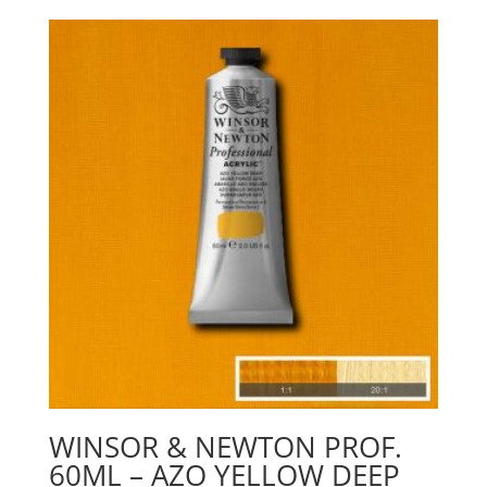
753
Royal
Brown
mängd
WINSOR & NEWTON PROF.
60ML – AZO YELLOW DEEP