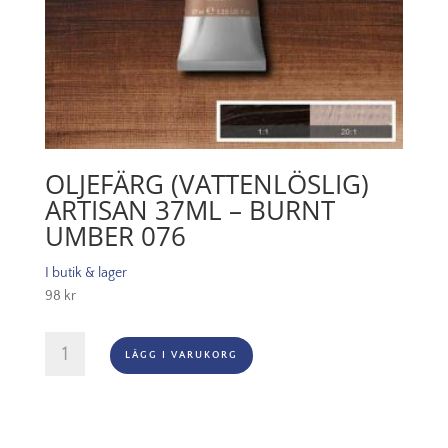
OLJEFÄRG (VATTENLÖSLIG)
ARTISAN 37ML – BURNT
UMBER 076
I butik & lager
98
kr
Oljefärg
LÄGG I VARUKORG
(vattenlöslig)
Artisan
37ml
-