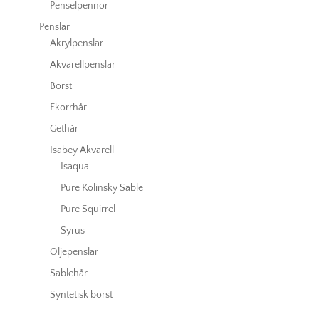
Penselpennor
Penslar
Akrylpenslar
Akvarellpenslar
Borst
Ekorrhår
Gethår
Isabey Akvarell
Isaqua
Pure Kolinsky Sable
Pure Squirrel
Syrus
Oljepenslar
Sablehår
Syntetisk borst