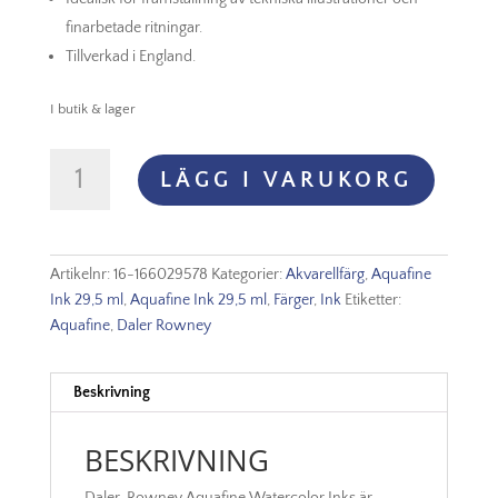
finarbetade ritningar.
Tillverkad i England.
I butik & lager
Aquafine
LÄGG I VARUKORG
Ink
29.5ml
-
578
Artikelnr:
16-166029578
Kategorier:
Akvarellfärg
,
Aquafine
Portrait
Ink 29,5 ml
,
Aquafine Ink 29,5 ml
,
Färger
,
Ink
Etiketter:
Pink
Aquafine
,
Daler Rowney
mängd
Beskrivning
BESKRIVNING