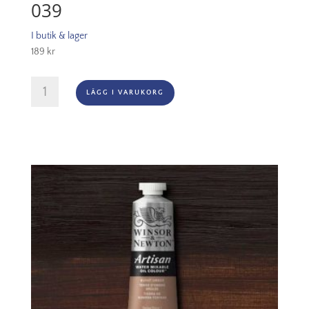
039
I butik & lager
189
kr
Winsor
LÄGG I VARUKORG
&
Newton
Prof.
60ml
-
Azo
Yellow
Deep
039
mängd