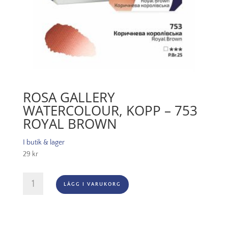
ROSA GALLERY
WATERCOLOUR, KOPP – 753
ROYAL BROWN
I butik & lager
29
kr
Rosa
LÄGG I VARUKORG
Gallery
Watercolour,
Kopp
-