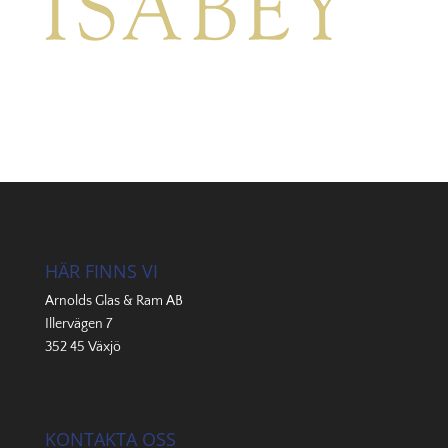
HÄR FINNS VI
Arnolds Glas & Ram AB
Illervägen 7
352 45 Växjö
KONTAKTA OSS