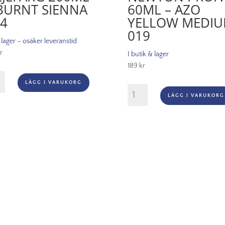
BURNT SIENNA
60ML – AZO
4
YELLOW MEDI
019
i lager – osäker leveranstid
r
I butik & lager
189
kr
on
LÄGG I VARUKORG
ärg
Winsor
LÄGG I VARUKORG
ml
&
Newton
t
Prof.
na
60ml
-
gd
Azo
Yellow
Medium
019
mängd