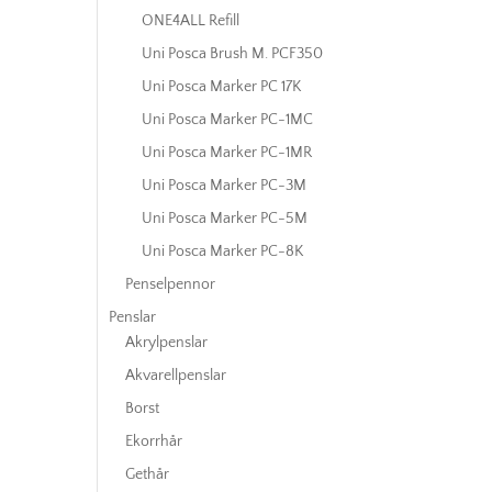
ONE4ALL Refill
Uni Posca Brush M. PCF350
Uni Posca Marker PC 17K
Uni Posca Marker PC-1MC
Uni Posca Marker PC-1MR
Uni Posca Marker PC-3M
Uni Posca Marker PC-5M
Uni Posca Marker PC-8K
Penselpennor
Penslar
Akrylpenslar
Akvarellpenslar
Borst
Ekorrhår
Gethår