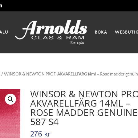
ALU
BOKA
WEBBUTI
l
/ WINSOR & NEWTON PROF. AKVARELLFÄRG 14ml – Rose madder genui
WINSOR & NEWTON PRO
AKVARELLFÄRG 14ML –
ROSE MADDER GENUINE
587 S4
276
kr