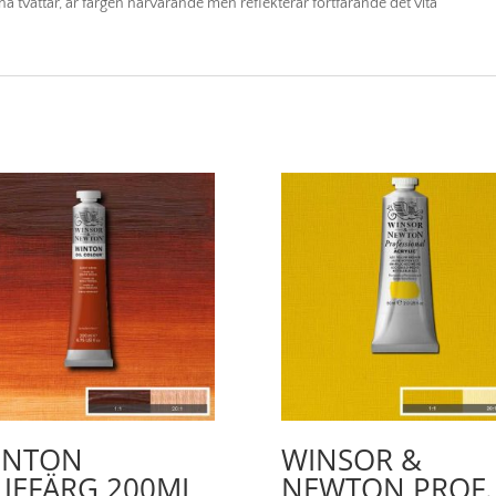
na tvättar, är färgen närvarande men reflekterar fortfarande det vita
INTON
WINSOR &
JEFÄRG 200ML
NEWTON PROF.