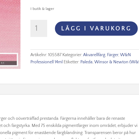
I butik & lager
WINSOR
LÄGG I VARUKORG
&
NEWTON
PROF.
AKVARELLFÄRG
Artikelnr:
105587
Kategorier:
Akvarellfärg
,
Färger
,
W&N
14ml
Professionell 14ml
Etiketter:
Paleda
,
Winsor & Newton (W&
–
Rose
madder
genuine
587
S4
mängd
ärger och oöverträffad prestanda. Färgerna innehåller bara de renaste
ghet och färgstyrka. Med 75 enskilda pigmentfärger inom området, erbjuder vi
ionella pigment för enastående färgblandning. Transparensen beror på hur