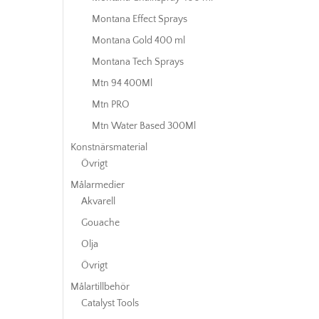
Montana Effect Sprays
Montana Gold 400 ml
Montana Tech Sprays
Mtn 94 400Ml
Mtn PRO
Mtn Water Based 300Ml
Konstnärsmaterial
Övrigt
Målarmedier
Akvarell
Gouache
Olja
Övrigt
Målartillbehör
Catalyst Tools