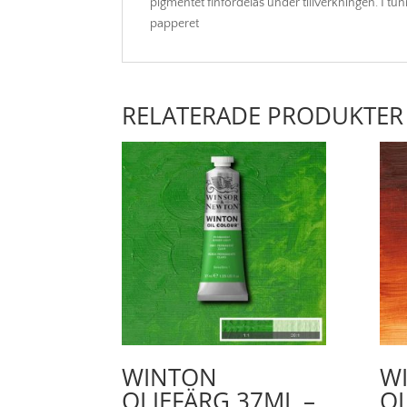
pigmentet finfördelas under tillverkningen. I tun
papperet
RELATERADE PRODUKTER
WINTON
W
OLJEFÄRG 37ML –
OL