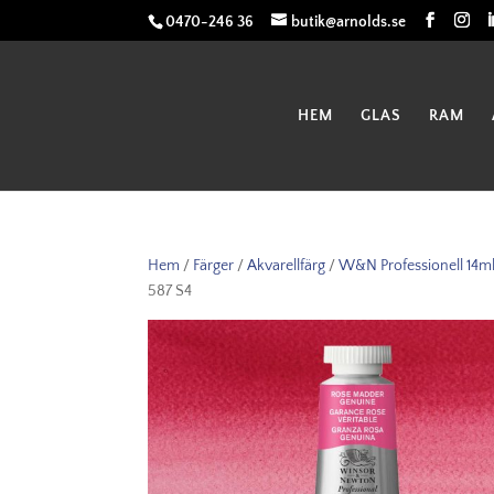
0470-246 36
butik@arnolds.se
HEM
GLAS
RAM
Hem
/
Färger
/
Akvarellfärg
/
W&N Professionell 14m
587 S4