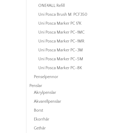
ONE4ALL Refill
Uni Posca Brush M. PCF350
Uni Posca Marker PC 17K
Uni Posca Marker PC-1MC
Uni Posca Marker PC-1MR
Uni Posca Marker PC-3M
Uni Posca Marker PC-5M
Uni Posca Marker PC-8K
Penselpennor
Penslar
Akrylpenslar
Akvarellpenslar
Borst
Ekorrhår
Gethår