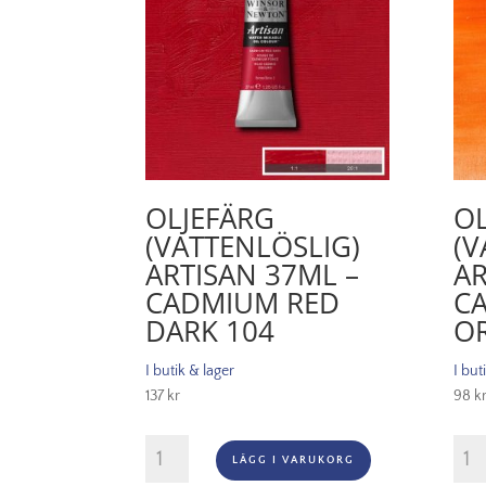
OLJEFÄRG
OL
(VATTENLÖSLIG)
(V
ARTISAN 37ML –
AR
CADMIUM RED
C
DARK 104
O
I butik & lager
I but
137
kr
98
k
Oljefärg
Oljef
LÄGG I VARUKORG
(vattenlöslig)
(vatt