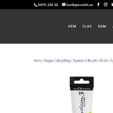
0470-246 36
butik@arnolds.se
HEM
GLAS
RAM
Hem
/
Färger
/
Akrylfärg
/
System 3 Acrylic 59 ml
/ S