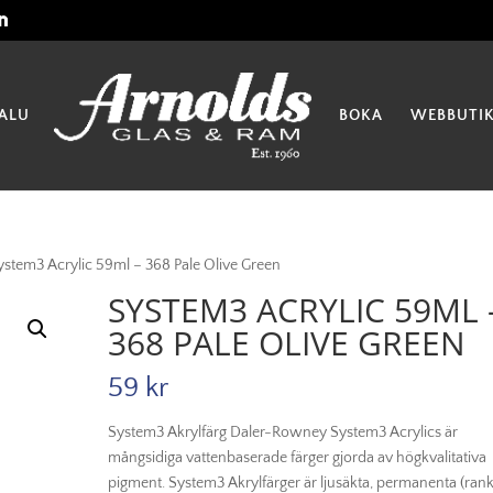
ALU
BOKA
WEBBUTI
ystem3 Acrylic 59ml – 368 Pale Olive Green
SYSTEM3 ACRYLIC 59ML 
368 PALE OLIVE GREEN
59
kr
System3 Akrylfärg Daler-Rowney System3 Acrylics är
mångsidiga vattenbaserade färger gjorda av högkvalitativa
pigment. System3 Akrylfärger är ljusäkta, permanenta (ran