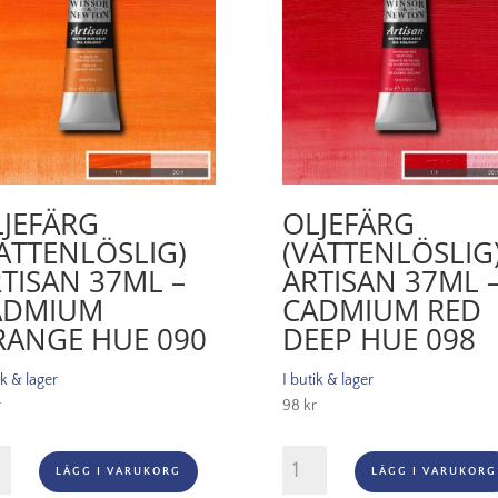
JEFÄRG
OLJEFÄRG
ATTENLÖSLIG)
(VATTENLÖSLIG
TISAN 37ML –
ARTISAN 37ML 
ADMIUM
CADMIUM RED
RANGE HUE 090
DEEP HUE 098
ik & lager
I butik & lager
r
98
kr
ärg
Oljefärg
LÄGG I VARUKORG
LÄGG I VARUKORG
enlöslig)
(vattenlöslig)