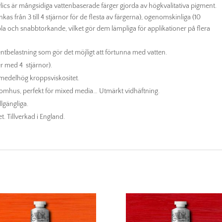
cs är mångsidiga vattenbaserade färger gjorda av högkvalitativa pigment.
as från 3 till 4 stjärnor för de flesta av färgerna), ogenomskinliga (10
la och snabbtorkande, vilket gör dem lämpliga för applikationer på flera
tbelastning som gör det möjligt att förtunna med vatten.
r med 4 stjärnor).
 medelhög kroppsviskositet.
tomhus, perfekt för mixed media… Utmärkt vidhäftning.
lgängliga.
. Tillverkad i England.