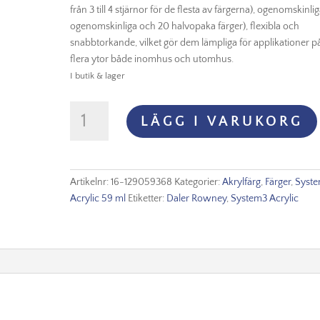
från 3 till 4 stjärnor för de flesta av färgerna), ogenomskinlig
ogenomskinliga och 20 halvopaka färger), flexibla och
snabbtorkande, vilket gör dem lämpliga för applikationer p
flera ytor både inomhus och utomhus.
I butik & lager
System3
LÄGG I VARUKORG
Acrylic
59ml
-
368
Artikelnr:
16-129059368
Kategorier:
Akrylfärg
,
Färger
,
Syste
Pale
Acrylic 59 ml
Etiketter:
Daler Rowney
,
System3 Acrylic
Olive
Green
mängd