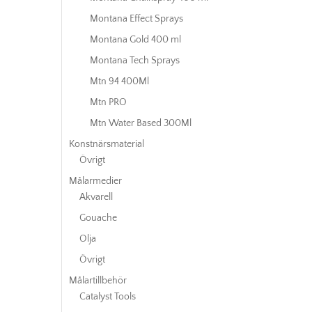
Montana Effect Sprays
Montana Gold 400 ml
Montana Tech Sprays
Mtn 94 400Ml
Mtn PRO
Mtn Water Based 300Ml
Konstnärsmaterial
Övrigt
Målarmedier
Akvarell
Gouache
Olja
Övrigt
Målartillbehör
Catalyst Tools