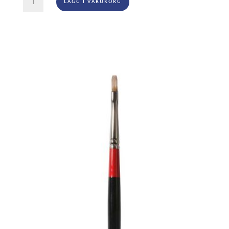
LÄGG I VARUKORG
Series
278
Skyflow
Nr
2"
mängd