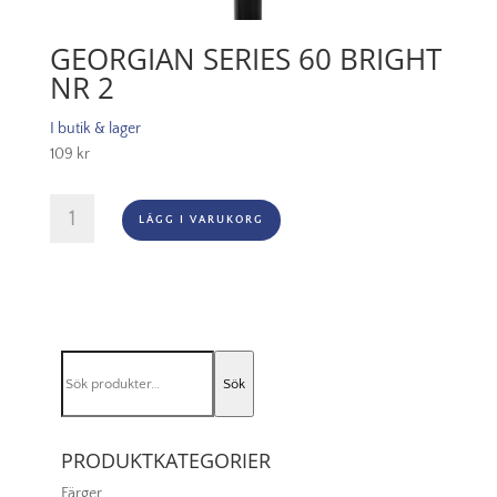
GEORGIAN SERIES 60 BRIGHT
NR 2
I butik & lager
109
kr
Georgian
LÄGG I VARUKORG
Series
60
Bright
Nr
2
mängd
Sök
Sök
efter:
PRODUKTKATEGORIER
Färger