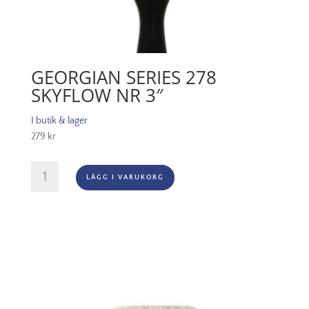
GEORGIAN SERIES 278
SKYFLOW NR 3″
I butik & lager
279
kr
Georgian
LÄGG I VARUKORG
Series
278
Skyflow
Nr
3"
mängd