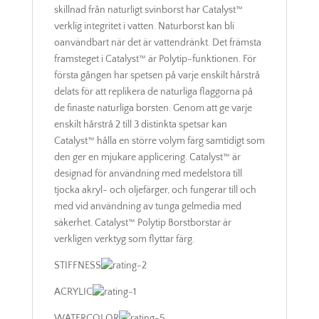
skillnad från naturligt svinborst har Catalyst™
verklig integritet i vatten. Naturborst kan bli
oanvändbart när det är vattendränkt. Det främsta
framsteget i Catalyst™ är Polytip-funktionen. För
första gången har spetsen på varje enskilt hårstrå
delats för att replikera de naturliga flaggorna på
de finaste naturliga borsten. Genom att ge varje
enskilt hårstrå 2 till 3 distinkta spetsar kan
Catalyst™ hålla en större volym färg samtidigt som
den ger en mjukare applicering. Catalyst™ är
designad för användning med medelstora till
tjocka akryl- och oljefärger, och fungerar till och
med vid användning av tunga gelmedia med
säkerhet. Catalyst™ Polytip Borstborstar är
verkligen verktyg som flyttar färg.
STIFFNESS
ACRYLIC
WATERCOLOR