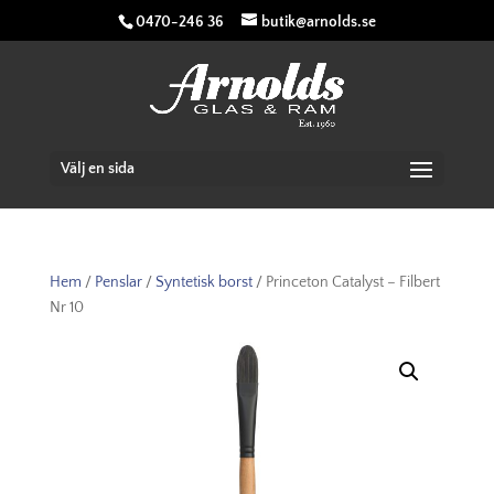
0470-246 36
butik@arnolds.se
Välj en sida
Hem
/
Penslar
/
Syntetisk borst
/ Princeton Catalyst – Filbert
Nr 10