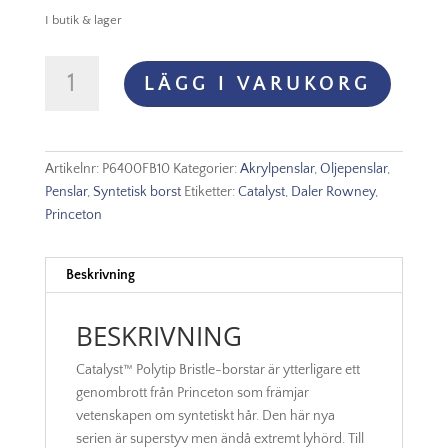
I butik & lager
Princeton
LÄGG I VARUKORG
Catalyst
-
Filbert
Nr
Artikelnr:
P6400FB10
Kategorier:
Akrylpenslar
,
Oljepenslar
,
10
Penslar
,
Syntetisk borst
Etiketter:
Catalyst
,
Daler Rowney
,
mängd
Princeton
Beskrivning
BESKRIVNING
Catalyst™ Polytip Bristle-borstar är ytterligare ett
genombrott från Princeton som främjar
vetenskapen om syntetiskt hår. Den här nya
serien är superstyv men ändå extremt lyhörd. Till