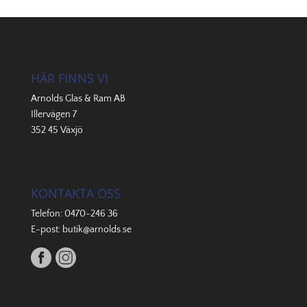
HÄR FINNS VI
Arnolds Glas & Ram AB
Illervägen 7
352 45 Växjö
KONTAKTA OSS
Telefon:
0470-246 36
E-post:
butik@arnolds.se