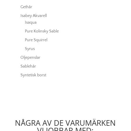
Gethår
Isabey Akvarell
Isaqua
Pure Kolinsky Sable
Pure Squirrel
Syrus
Oljepenslar
Sablehår
Syntetisk borst
NÅGRA AV DE VARUMÄRKEN
VI JOBBAR MED: