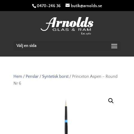
0470-246 36
butik@arnolds.se
Välj en sida
Hem
/
Penslar
/
Syntetisk borst
/ Princeton Aspen – Round
Nr 6