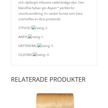
och oljefärger inklusive vattenlösliga oljor. Den
bländfria hylsan gör Aspen™ perfekt för
utomhusmålning. En vacker borste som bara
överträffas av dess prestanda.
STYVHET
AKRYL
VATTENFÄRG
OLJEFÄRG
RELATERADE PRODUKTER