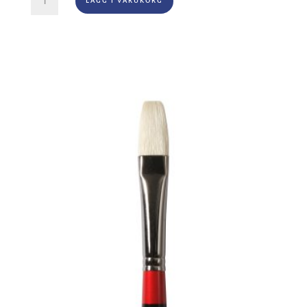
LÄGG I VARUKORG
Series
278
Skyflow
Nr
3"
mängd