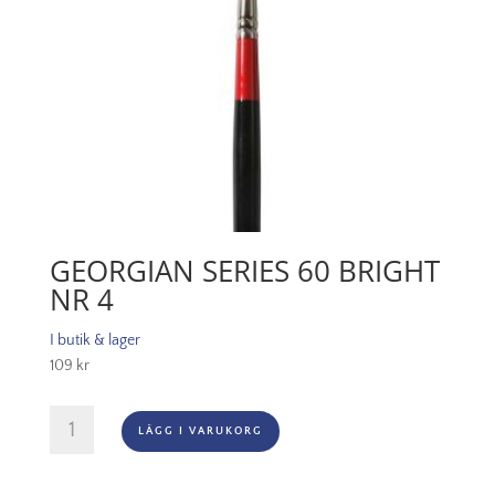
GEORGIAN SERIES 60 BRIGHT
NR 4
I butik & lager
109
kr
Georgian
LÄGG I VARUKORG
Series
60
Bright