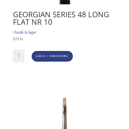
GEORGIAN SERIES 48 LONG
FLAT NR 10
I butik & lager
109
kr
Georgian
LÄGG I VARUKORG
Series
48
Long
Flat
Nr
10
mängd