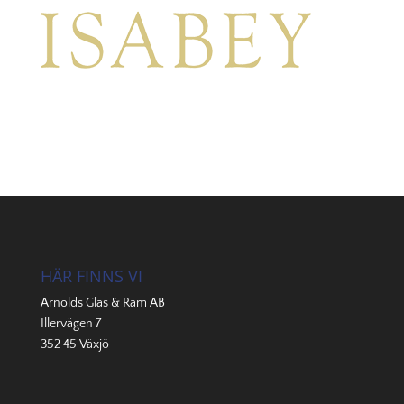
HÄR FINNS VI
Arnolds Glas & Ram AB
Illervägen 7
352 45 Växjö