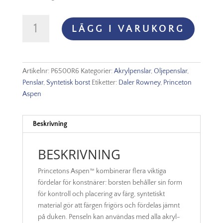
Princeton
LÄGG I VARUKORG
Aspen
-
Round
Nr
Artikelnr:
P6500R6
Kategorier:
Akrylpenslar
,
Oljepenslar
,
6
Penslar
,
Syntetisk borst
Etiketter:
Daler Rowney
,
Princeton
mängd
Aspen
Beskrivning
BESKRIVNING
Princetons Aspen™ kombinerar flera viktiga
fördelar för konstnärer: borsten behåller sin form
för kontroll och placering av färg, syntetiskt
material gör att färgen frigörs och fördelas jämnt
på duken. Penseln kan användas med alla akryl-