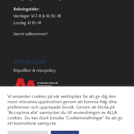
Bokningstider:
Vardagar: kl 7-8 & 16:30-18
Lördag: kl 10-14
Varmt välkommen!
KÖPVILLKOR
Köpvillkor & returpolicy
Vi använder cookies på vår webbplats för att ge dig den
mest relevanta upplevelsen genom att komma ihåg dina
preferenser och upprepade besök. Genom att klicka på
"Acceptera alla" samtycker du till användningen av ALLA
cookies. Du kan dock besöka "Cookieinställningar" för att ge
ett kontrollerat samtycke.