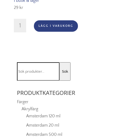
I butik & lager
29
kr
Rosa
LÄGG I VARUKORG
Gallery
Watercolour,
Kopp
-
754
Mint
Sök
mängd
Sök
efter:
PRODUKTKATEGORIER
Färger
Akrylfärg
Amsterdam 120 ml
Amsterdam 20 ml
Amsterdam 500 ml