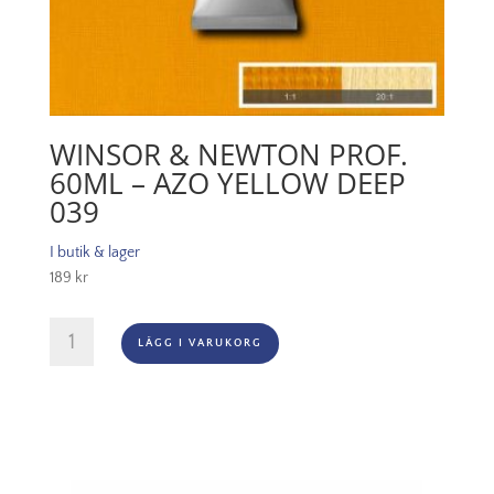
WINSOR & NEWTON PROF.
60ML – AZO YELLOW DEEP
039
I butik & lager
189
kr
Winsor
LÄGG I VARUKORG
&
Newton
Prof.
60ml
-
Azo