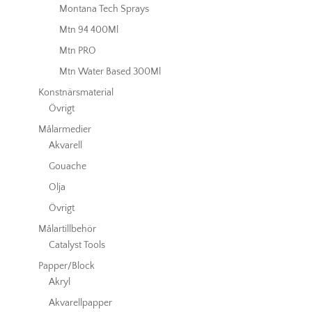
Montana Tech Sprays
Mtn 94 400Ml
Mtn PRO
Mtn Water Based 300Ml
Konstnärsmaterial
Övrigt
Målarmedier
Akvarell
Gouache
Olja
Övrigt
Målartillbehör
Catalyst Tools
Papper/Block
Akryl
Akvarellpapper