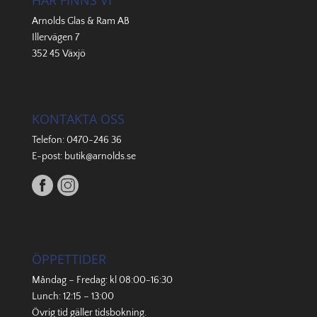
HÄR FINNS VI
Arnolds Glas & Ram AB
Illervägen 7
352 45 Växjö
KONTAKTA OSS
Telefon:
0470-246 36
E-post:
butik@arnolds.se
ÖPPETTIDER
Måndag – Fredag: kl 08:00-16:30
Lunch: 12:15 – 13:00
Övrig tid gäller
tidsbokning
.