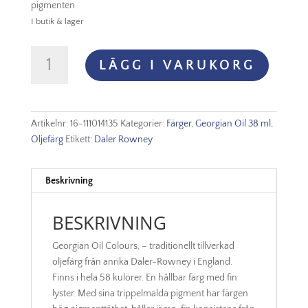
pigmenten.
I butik & lager
Georgian
LÄGG I VARUKORG
Oil
38
ml
Prussian
Artikelnr:
16-111014135
Kategorier:
Färger
,
Georgian Oil 38 ml
,
Blue
Oljefärg
Etikett:
Daler Rowney
mängd
Beskrivning
BESKRIVNING
Georgian Oil Colours, – traditionellt tillverkad
oljefärg från anrika Daler-Rowney i England.
Finns i hela 58 kulörer. En hållbar färg med fin
lyster. Med sina trippelmalda pigment har färgen