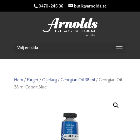
0470-246 36
butik@arnolds.se
Välj en sida
Hem
/
Färger
/
Oljefärg
/
Georgian Oil 38 ml
/ Georgian Oil
38 ml Cobalt Blue