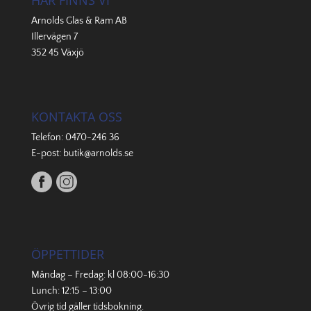
HÄR FINNS VI
Arnolds Glas & Ram AB
Illervägen 7
352 45 Växjö
KONTAKTA OSS
Telefon:
0470-246 36
E-post:
butik@arnolds.se
ÖPPETTIDER
Måndag – Fredag: kl 08:00-16:30
Lunch: 12:15 – 13:00
Övrig tid gäller
tidsbokning
.