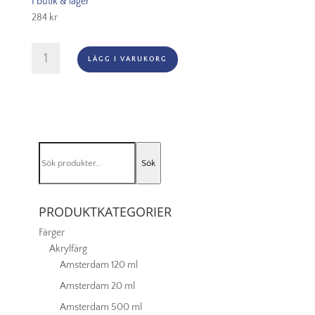
I butik & lager
284
kr
Oljefärg
LÄGG I VARUKORG
(vattenlöslig)
Artisan
200ml
-
Burnt
umber
Sök
076
Sök
efter:
mängd
PRODUKTKATEGORIER
Färger
Akrylfärg
Amsterdam 120 ml
Amsterdam 20 ml
Amsterdam 500 ml