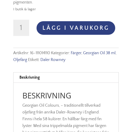
pigmenten.
I butik & lager
Georgian
LÄGG I VARUKORG
Oil
38
ml
Cobalt
Artikelnr:
16-111014110
Kategorier:
Färger
,
Georgian Oil 38 ml
,
Blue
Oljefärg
Etikett:
Daler Rowney
mängd
Beskrivning
BESKRIVNING
Georgian Oil Colours, – traditionellt tillverkad
oljefärg från anrika Daler-Rowney i England.
Finns i hela 58 kulörer. En hållbar färg med fin
lyster. Med sina trippelmalda pigment har färgen