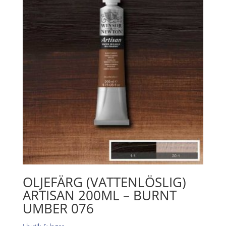
Yellow
Deep
039
mängd
OLJEFÄRG (VATTENLÖSLIG)
ARTISAN 200ML – BURNT
UMBER 076