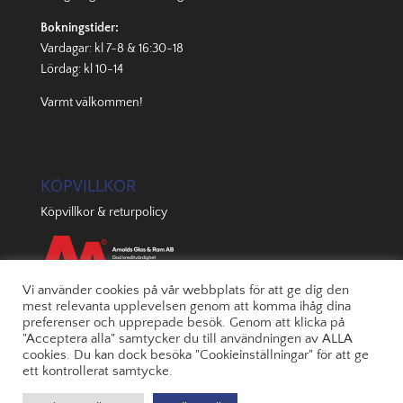
Bokningstider:
Vardagar: kl 7-8 & 16:30-18
Lördag: kl 10-14
Varmt välkommen!
KÖPVILLKOR
Köpvillkor & returpolicy
Vi använder cookies på vår webbplats för att ge dig den
mest relevanta upplevelsen genom att komma ihåg dina
preferenser och upprepade besök. Genom att klicka på
"Acceptera alla" samtycker du till användningen av ALLA
cookies. Du kan dock besöka "Cookieinställningar" för att ge
ett kontrollerat samtycke.