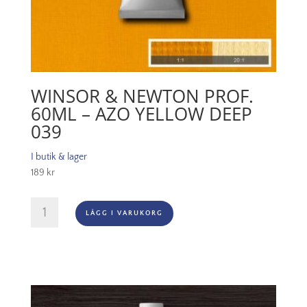
WINSOR & NEWTON PROF.
60ML – AZO YELLOW DEEP
039
I butik & lager
189
kr
Winsor
LÄGG I VARUKORG
&
Newton
Prof.
60ml
-
Azo