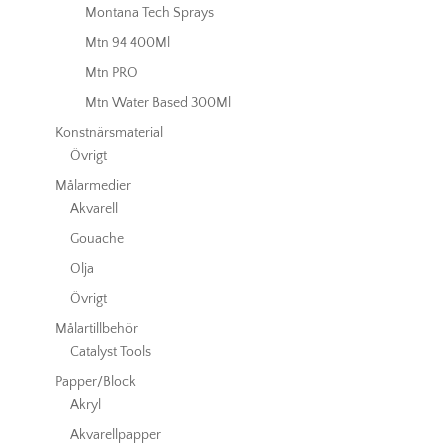
Montana Tech Sprays
Mtn 94 400Ml
Mtn PRO
Mtn Water Based 300Ml
Konstnärsmaterial
Övrigt
Målarmedier
Akvarell
Gouache
Olja
Övrigt
Målartillbehör
Catalyst Tools
Papper/Block
Akryl
Akvarellpapper