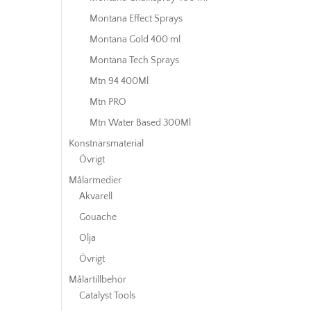
Montana Effect Sprays
Montana Gold 400 ml
Montana Tech Sprays
Mtn 94 400Ml
Mtn PRO
Mtn Water Based 300Ml
Konstnärsmaterial
Övrigt
Målarmedier
Akvarell
Gouache
Olja
Övrigt
Målartillbehör
Catalyst Tools