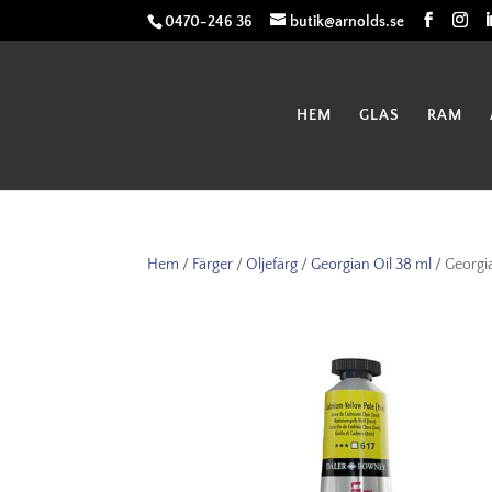
0470-246 36
butik@arnolds.se
HEM
GLAS
RAM
Hem
/
Färger
/
Oljefärg
/
Georgian Oil 38 ml
/ Georgia