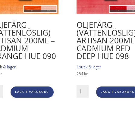
JEFÄRG
OLJEFÄRG
ATTENLÖSLIG)
(VATTENLÖSLIG
TISAN 200ML –
ARTISAN 200ML
ADMIUM
CADMIUM RED
RANGE HUE 090
DEEP HUE 098
ik & lager
I butik & lager
kr
284
kr
ärg
Oljefärg
LÄGG I VARUKORG
LÄGG I VARUKORG
enlöslig)
(vattenlöslig)
an
Artisan
ml
200ml
-
mium
Cadmium
ge
red