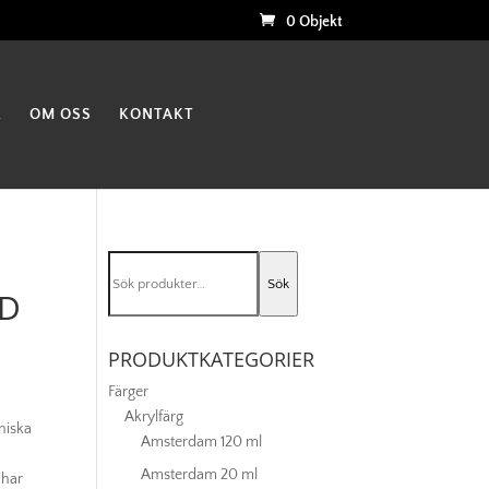
0 Objekt
K
OM OSS
KONTAKT
Sök
Sök
efter:
AD
PRODUKTKATEGORIER
Färger
Akrylfärg
niska
Amsterdam 120 ml
Amsterdam 20 ml
 har