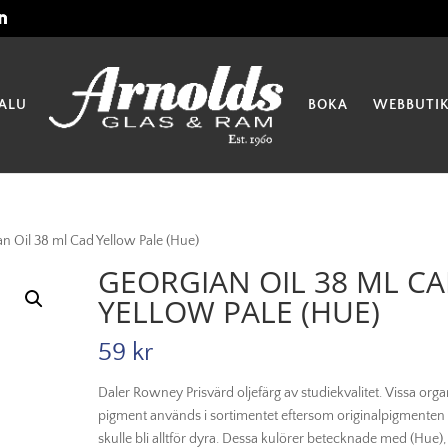
ALU
BOKA
WEBBUTI
n Oil 38 ml Cad Yellow Pale (Hue)
GEORGIAN OIL 38 ML C
YELLOW PALE (HUE)
59
kr
Daler Rowney Prisvärd oljefärg av studiekvalitet. Vissa orga
pigment används i sortimentet eftersom originalpigmenten
skulle bli alltför dyra. Dessa kulörer betecknade med (Hue),