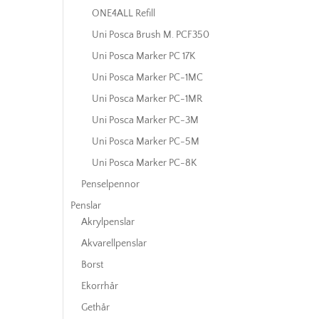
ONE4ALL Refill
Uni Posca Brush M. PCF350
Uni Posca Marker PC 17K
Uni Posca Marker PC-1MC
Uni Posca Marker PC-1MR
Uni Posca Marker PC-3M
Uni Posca Marker PC-5M
Uni Posca Marker PC-8K
Penselpennor
Penslar
Akrylpenslar
Akvarellpenslar
Borst
Ekorrhår
Gethår