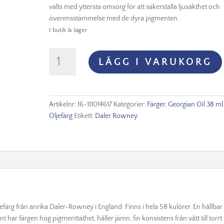
valts med yttersta omsorg för att säkerställa ljusäkthet och
överensstämmelse med de dyra pigmenten.
I butik & lager
Georgian
LÄGG I VARUKORG
Oil
38
ml
Cad
Artikelnr:
16-111014617
Kategorier:
Färger
,
Georgian Oil 38 ml
Yellow
Oljefärg
Etikett:
Daler Rowney
Pale
(Hue)
mängd
ljefärg från anrika Daler-Rowney i England. Finns i hela 58 kulörer. En hållbar
 har färgen hög pigmenttäthet, håller jämn, fin konsistens från vått till torrt