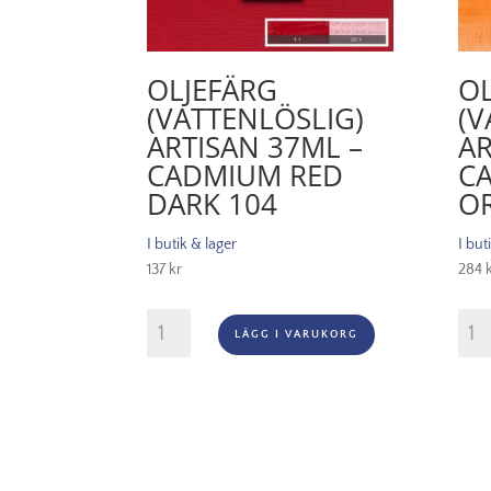
OLJEFÄRG
OL
(VATTENLÖSLIG)
(V
ARTISAN 37ML –
AR
CADMIUM RED
C
DARK 104
O
I butik & lager
I but
137
kr
284
Oljefärg
Oljef
LÄGG I VARUKORG
(vattenlöslig)
(vatt
Artisan
Artis
37ml
200
-
-
Cadmium
Cad
red
oran