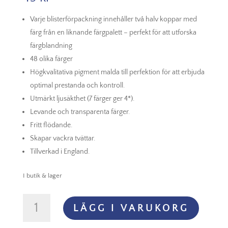
Varje blisterförpackning innehåller två halv koppar med
färg från en liknande färgpalett – perfekt för att utforska
färgblandning
48 olika färger
Högkvalitativa pigment malda till perfektion för att erbjuda
optimal prestanda och kontroll.
Utmärkt ljusäkthet (7 färger ger 4*).
Levande och transparenta färger.
Fritt flödande.
Skapar vackra tvättar.
Tillverkad i England.
I butik & lager
Aquafine
LÄGG I VARUKORG
Watercolour
Half