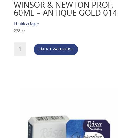
WINSOR & NEWTON PROF.
60ML – ANTIQUE GOLD 014
I butik & lager
228
kr
Winsor
LÄGG I VARUKORG
&
Newton
Prof.
60ml
-
Antique
Gold
014
mängd