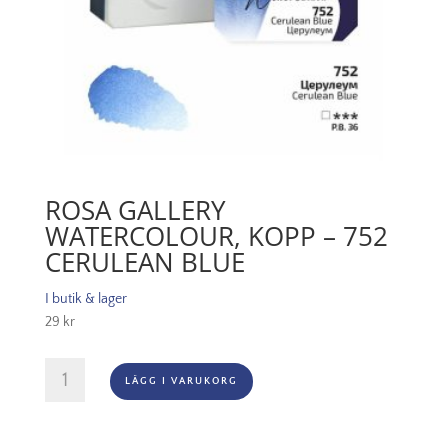
ROSA GALLERY
WATERCOLOUR, KOPP – 752
CERULEAN BLUE
I butik & lager
29
kr
Rosa
LÄGG I VARUKORG
Gallery
Watercolour,
Kopp