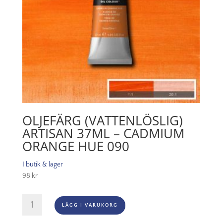
OLJEFÄRG (VATTENLÖSLIG)
ARTISAN 37ML – CADMIUM
ORANGE HUE 090
I butik & lager
98
kr
Oljefärg
LÄGG I VARUKORG
(vattenlöslig)
Artisan