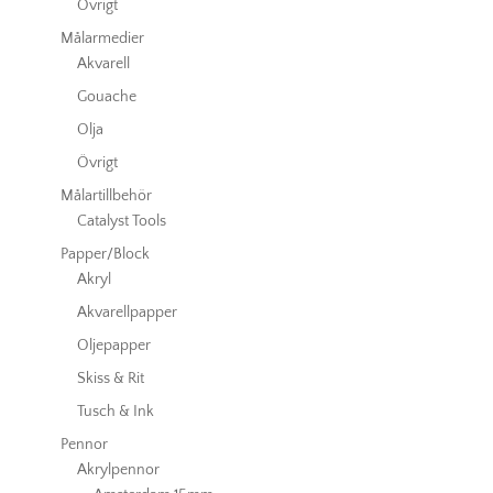
Övrigt
Målarmedier
Akvarell
Gouache
Olja
Övrigt
Målartillbehör
Catalyst Tools
Papper/Block
Akryl
Akvarellpapper
Oljepapper
Skiss & Rit
Tusch & Ink
Pennor
Akrylpennor