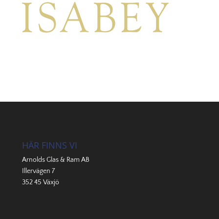
HÄR FINNS VI
Arnolds Glas & Ram AB
Illervägen 7
352 45 Växjö