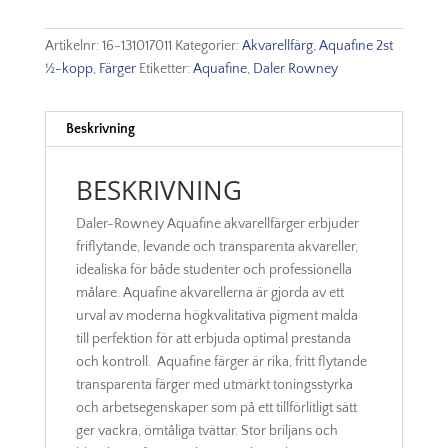
Pan
-
Artikelnr:
16-131017011
Kategorier:
Akvarellfärg
,
Aquafine 2st
Ultramarine
½-kopp
,
Färger
Etiketter:
Aquafine
,
Daler Rowney
Blue
Light/Ultramarine
Blue
Beskrivning
Dark
mängd
BESKRIVNING
Daler-Rowney Aquafine akvarellfärger erbjuder
friflytande, levande och transparenta akvareller,
idealiska för både studenter och professionella
målare. Aquafine akvarellerna är gjorda av ett
urval av moderna högkvalitativa pigment malda
till perfektion för att erbjuda optimal prestanda
och kontroll. Aquafine färger är rika, fritt flytande
transparenta färger med utmärkt toningsstyrka
och arbetsegenskaper som på ett tillförlitligt sätt
ger vackra, ömtåliga tvättar. Stor briljans och