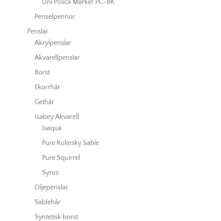
Uni Posca Marker PC-8K
Penselpennor
Penslar
Akrylpenslar
Akvarellpenslar
Borst
Ekorrhår
Gethår
Isabey Akvarell
Isaqua
Pure Kolinsky Sable
Pure Squirrel
Syrus
Oljepenslar
Sablehår
Syntetisk borst