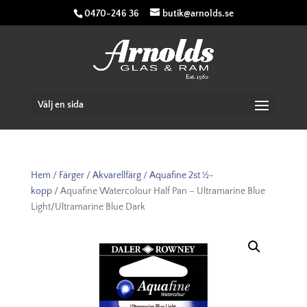
0470-246 36
butik@arnolds.se
Välj en sida
Hem
/
Färger
/
Akvarellfärg
/
Aquafine 2st ½-
kopp
/ Aquafine Watercolour Half Pan – Ultramarine Blue
Light/Ultramarine Blue Dark