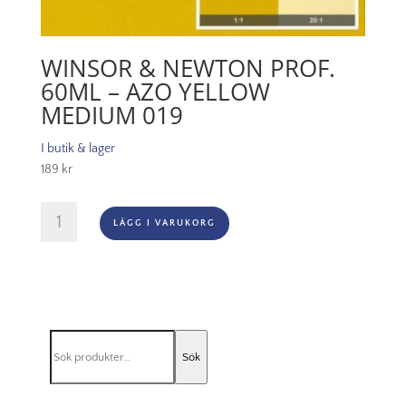
WINSOR & NEWTON PROF.
60ML – AZO YELLOW
MEDIUM 019
I butik & lager
189
kr
Winsor
LÄGG I VARUKORG
&
Newton
Prof.
60ml
-
Azo
Sök
Yellow
Sök
efter:
Medium
019