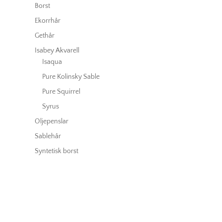
Borst
Ekorrhår
Gethår
Isabey Akvarell
Isaqua
Pure Kolinsky Sable
Pure Squirrel
Syrus
Oljepenslar
Sablehår
Syntetisk borst