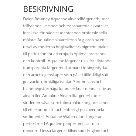
BESKRIVNING
Daler-Rowney Aquafine akvarellfärger erbjuder
friflytande, levande och transparenta akvareller,
idealiska för både studenter och professionella
målare. Aquafine akvarellerna är gjorda av ett
urval av moderna högkvalitativa pigment malda
till perfektion för att erbjuda optimal prestanda
och kontroll. Aquafine färger är rika, fritt flytande
transparenta färger med utmärkt toningsstyrka
och arbetsegenskaper som på ett tillförlitligt sätt
ger vackra, ömtåliga tvättar. Stor briljans och
blandningsförmåga kännetecknar denna serie av
akvareller. Aquafine Akvarellfärger erbjuder
studenter såväl som fritidsmålare hög prestanda
till ett ekonomiskt och enhetligt pris över hela
sortimentet. Aquafine Watercolors fungerar
perfekt med Aquafine papper, penslar och
medium. Dessa färger är tillverkad i England och