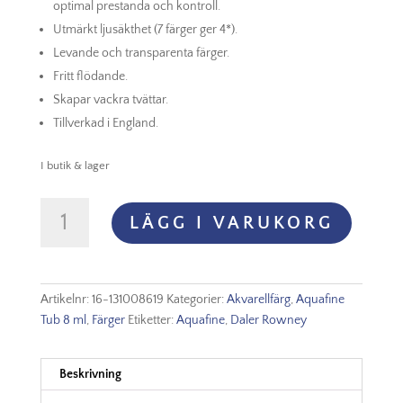
optimal prestanda och kontroll.
Utmärkt ljusäkthet (7 färger ger 4*).
Levande och transparenta färger.
Fritt flödande.
Skapar vackra tvättar.
Tillverkad i England.
I butik & lager
Aquafine
LÄGG I VARUKORG
Watercolour
8ml
-
619
Artikelnr:
16-131008619
Kategorier:
Akvarellfärg
,
Aquafine
Cadmium
Tub 8 ml
,
Färger
Etiketter:
Aquafine
,
Daler Rowney
Orange
(Hue)
mängd
Beskrivning