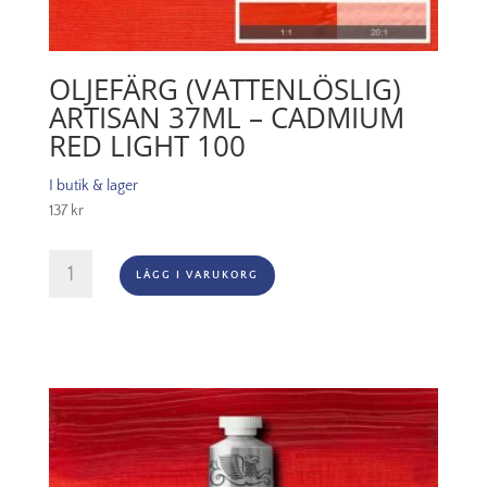
OLJEFÄRG (VATTENLÖSLIG)
ARTISAN 37ML – CADMIUM
RED LIGHT 100
I butik & lager
137
kr
Oljefärg
LÄGG I VARUKORG
(vattenlöslig)
Artisan
37ml
-
Cadmium
red
light
100
mängd