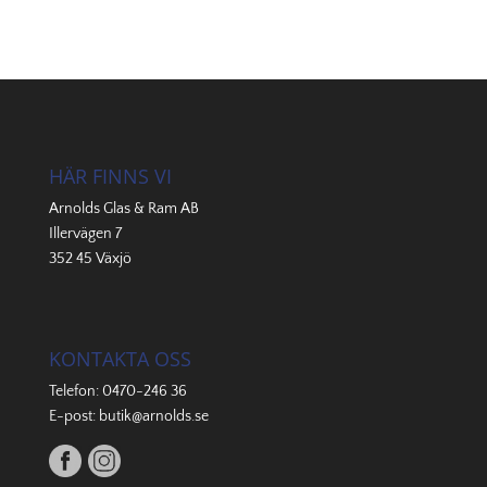
HÄR FINNS VI
Arnolds Glas & Ram AB
Illervägen 7
352 45 Växjö
KONTAKTA OSS
Telefon:
0470-246 36
E-post:
butik@arnolds.se