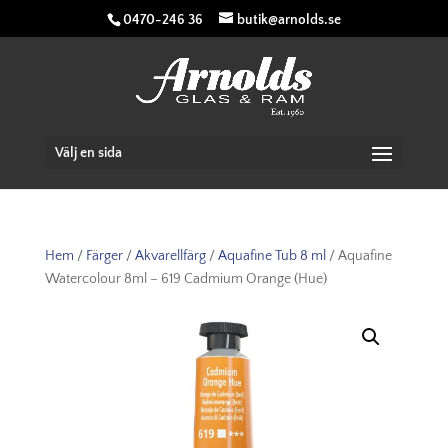
0470-246 36
butik@arnolds.se
Välj en sida
Hem
/
Färger
/
Akvarellfärg
/
Aquafine Tub 8 ml
/ Aquafine
Watercolour 8ml – 619 Cadmium Orange (Hue)