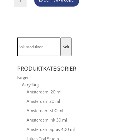
LÄGG I VARUKORG
Akryl
-
274
Nickel
Titanium
Yellow
Sök
mängd
Sök
efter:
PRODUKTKATEGORIER
Färger
Akrylfärg
Amsterdam 120 ml
Amsterdam 20 ml
Amsterdam 500 ml
Amsterdam Ink 30 ml
Amsterdam Spray 400 ml
Lukas Cryl Studio