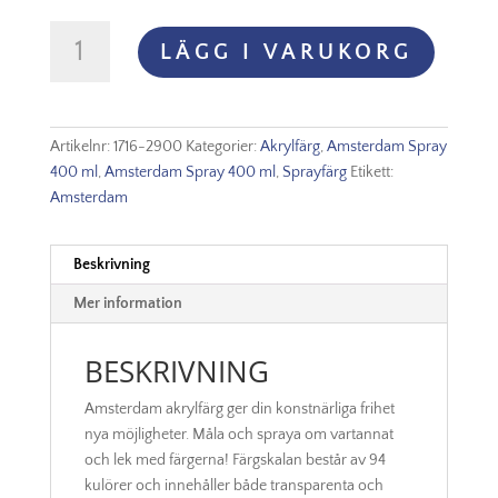
Amsterdam
LÄGG I VARUKORG
Akryl
Spray
-
290
Artikelnr:
1716-2900
Kategorier:
Akrylfärg
,
Amsterdam Spray
Titanium
400 ml
,
Amsterdam Spray 400 ml
,
Sprayfärg
Etikett:
Buff
Amsterdam
Deep
mängd
Beskrivning
Mer information
BESKRIVNING
Amsterdam akrylfärg ger din konstnärliga frihet
nya möjligheter. Måla och spraya om vartannat
och lek med färgerna! Färgskalan består av 94
kulörer och innehåller både transparenta och