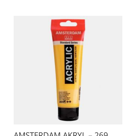
272
Transparent
Yellow
Medium
mängd
AMSTERDAM AKRYL – 269