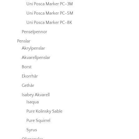
Uni Posca Marker PC-3M
Uni Posca Marker PC-5M
Uni Posca Marker PC-8K
Penselpennor
Penslar
Akrylpenslar
Akvarellpenslar
Borst
Ekorrhår
Gethår
Isabey Akvarell
Isaqua
Pure Kolinsky Sable
Pure Squirrel
Syrus