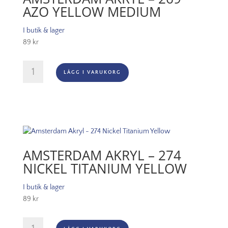
AZO YELLOW MEDIUM
I butik & lager
89
kr
Amsterdam
LÄGG I VARUKORG
Akryl
-
269
Azo
Yellow
Medium
mängd
AMSTERDAM AKRYL – 274
NICKEL TITANIUM YELLOW
I butik & lager
89
kr
Amsterdam