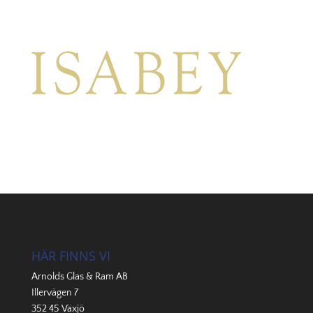
HÄR FINNS VI
Arnolds Glas & Ram AB
Illervägen 7
352 45 Växjö