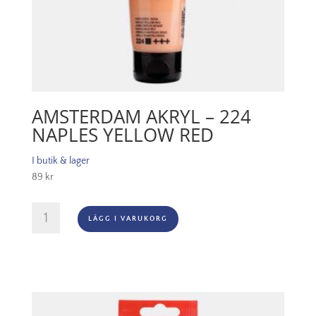
AMSTERDAM AKRYL – 224
NAPLES YELLOW RED
I butik & lager
89
kr
Amsterdam
LÄGG I VARUKORG
Akryl
-
224
Naples
Yellow
Red