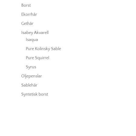
Borst
Ekorrhår
Gethår
Isabey Akvarell
Isaqua
Pure Kolinsky Sable
Pure Squirrel
Syrus
Oljepenslar
Sablehår
Syntetisk borst