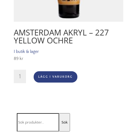
AMSTERDAM AKRYL – 227
YELLOW OCHRE
I butik & lager
89
kr
Amsterdam
LÄGG I VARUKORG
Akryl
-
227
Yellow
Ochre
mängd
Sök
Sök
efter: