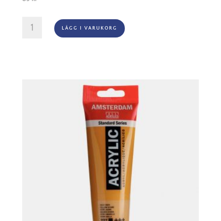
Amsterdam
LÄGG I VARUKORG
Akryl
-
256
Reflex
Yellow
mängd