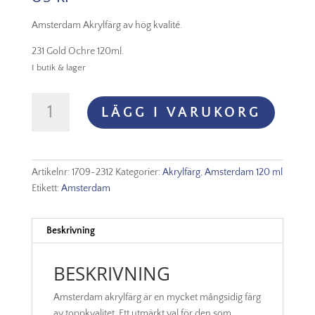
Amsterdam Akrylfärg av hög kvalité.
231 Gold Ochre 120ml.
I butik & lager
Amsterdam
LÄGG I VARUKORG
Akryl
-
231
Gold
Artikelnr:
1709-2312
Kategorier:
Akrylfärg
,
Amsterdam 120 ml
Ochre
Etikett:
Amsterdam
mängd
Beskrivning
BESKRIVNING
Amsterdam akrylfärg är en mycket mångsidig färg
av toppkvalitet. Ett utmärkt val för den som