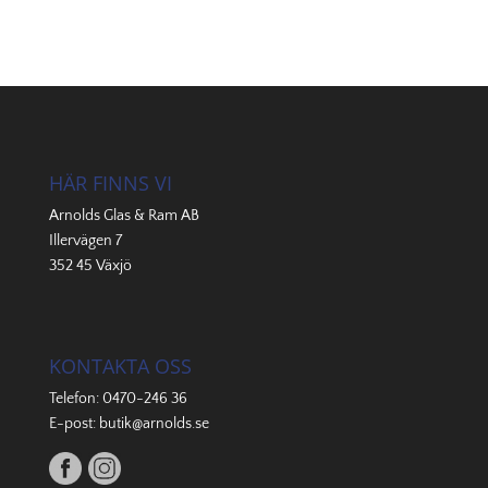
HÄR FINNS VI
Arnolds Glas & Ram AB
Illervägen 7
352 45 Växjö
KONTAKTA OSS
Telefon:
0470-246 36
E-post:
butik@arnolds.se