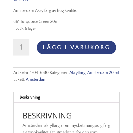
Amsterdam Akrylfärg av hög kvalité.
661 Turquoise Green 20ml.
I butik & lager
Amsterdam
LÄGG I VARUKORG
Akryl
-
661
Turquoise
Artikelnr:
1704-6610
Kategorier:
Akrylfärg
,
Amsterdam 20 ml
Green
Etikett:
Amsterdam
mängd
Beskrivning
BESKRIVNING
Amsterdam akrylfärg är en mycket mångsidig färg
av toppkvalitet. Ett utmärkt val för den som