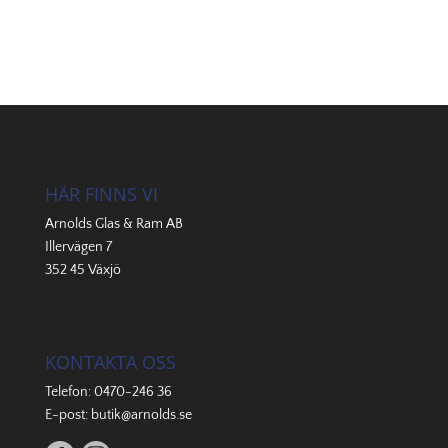
HÄR FINNS VI
Arnolds Glas & Ram AB
Illervägen 7
352 45 Växjö
KONTAKTA OSS
Telefon:
0470-246 36
E-post:
butik@arnolds.se