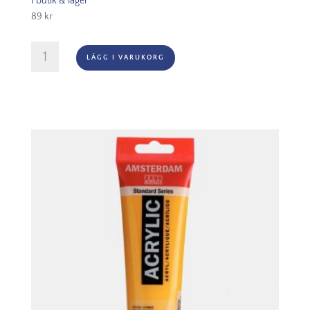
I butik & lager
89
kr
Amsterdam
LÄGG I VARUKORG
Akryl
-
276
Azo
Orange
mängd