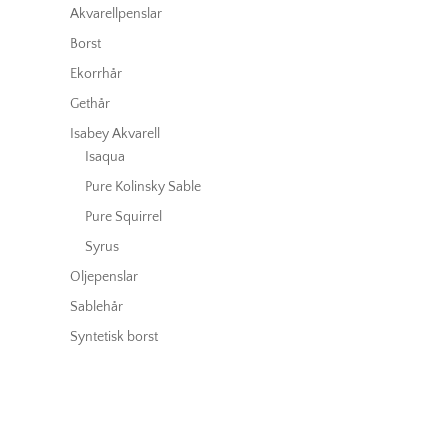
Akvarellpenslar
Borst
Ekorrhår
Gethår
Isabey Akvarell
Isaqua
Pure Kolinsky Sable
Pure Squirrel
Syrus
Oljepenslar
Sablehår
Syntetisk borst