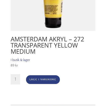
AMSTERDAM AKRYL – 272
TRANSPARENT YELLOW
MEDIUM
I butik & lager
89
kr
Amsterdam
LÄGG I VARUKORG
Akryl
-
272
Transparent
Yellow