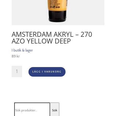
AMSTERDAM AKRYL – 270
AZO YELLOW DEEP
I butik & lager
89
kr
Amsterdam
LÄGG I VARUKORG
Akryl
-
270
Azo
Yellow
Deep
Sök
mängd
Sök
efter: