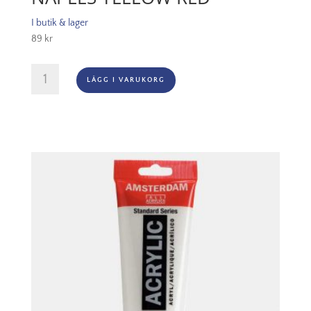
I butik & lager
89
kr
Amsterdam
LÄGG I VARUKORG
Akryl
-
224
Naples
Yellow
Red
mängd