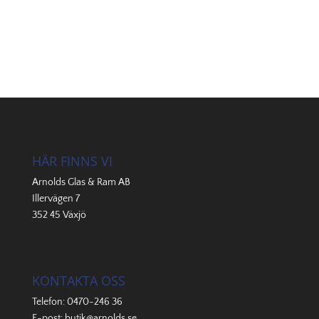
HÄR FINNS VI
Arnolds Glas & Ram AB
Illervägen 7
352 45 Växjö
KONTAKTA OSS
Telefon:
0470-246 36
E-post:
butik@arnolds.se