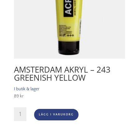
AMSTERDAM AKRYL – 243
GREENISH YELLOW
I butik & lager
89
kr
Amsterdam
LÄGG I VARUKORG
Akryl
-
243
Greenish