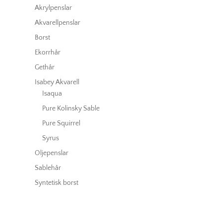
Akrylpenslar
Akvarellpenslar
Borst
Ekorrhår
Gethår
Isabey Akvarell
Isaqua
Pure Kolinsky Sable
Pure Squirrel
Syrus
Oljepenslar
Sablehår
Syntetisk borst