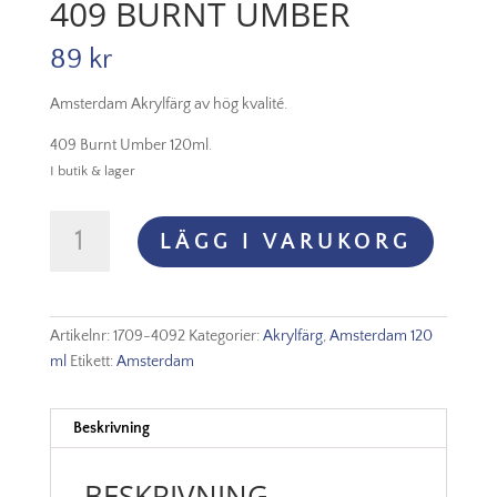
409 BURNT UMBER
89
kr
Amsterdam Akrylfärg av hög kvalité.
409 Burnt Umber 120ml.
I butik & lager
Amsterdam
LÄGG I VARUKORG
Akryl
-
409
Burnt
Artikelnr:
1709-4092
Kategorier:
Akrylfärg
,
Amsterdam 120
Umber
ml
Etikett:
Amsterdam
mängd
Beskrivning
BESKRIVNING