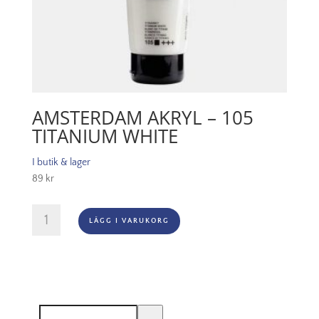
AMSTERDAM AKRYL – 105
TITANIUM WHITE
I butik & lager
89
kr
Amsterdam
LÄGG I VARUKORG
Akryl
-
105
Titanium
White
mängd
Sök