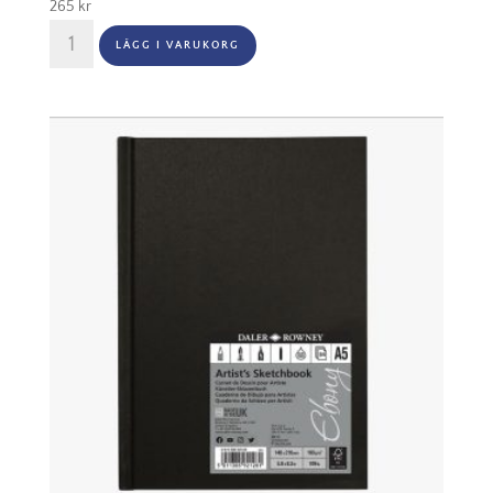
265
kr
Ebony
LÄGG I VARUKORG
54
Sheets
160G
Sketchbook
Portrait
A4
Spiral
mängd