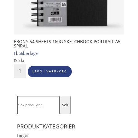
EBONY 54 SHEETS 160G SKETCHBOOK PORTRAIT A5
SPIRAL
I butik & lager
195
kr
Ebony
LÄGG I VARUKORG
54
Sheets
160G
Sketchbook
Sök
Portrait
Sök
efter:
A5
Spiral
mängd
PRODUKTKATEGORIER
Färger