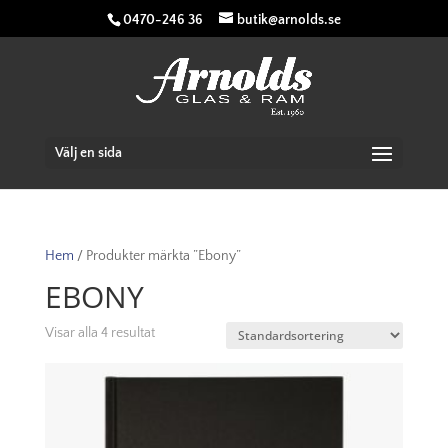
0470-246 36
butik@arnolds.se
Välj en sida
Hem
/ Produkter märkta ”Ebony”
EBONY
Visar alla 4 resultat