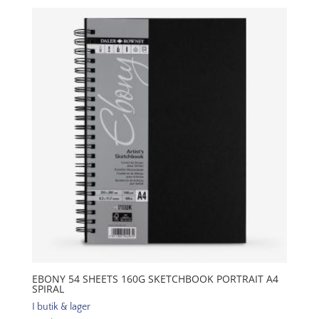
160G
Sketchbook
Portrait
A4
Hardback
mängd
EBONY 54 SHEETS 160G SKETCHBOOK PORTRAIT A4
SPIRAL
I butik & lager