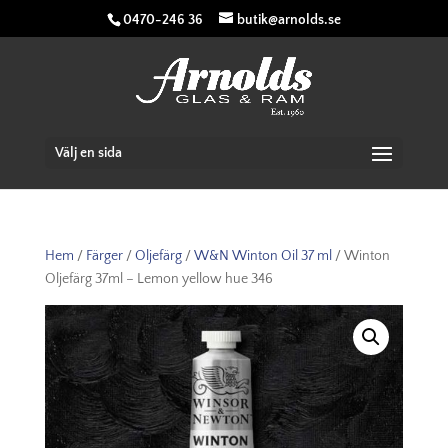
0470-246 36
butik@arnolds.se
Välj en sida
Hem
/
Färger
/
Oljefärg
/
W&N Winton Oil 37 ml
/ Winton
Oljefärg 37ml – Lemon yellow hue 346