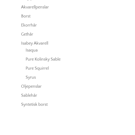
Akvarellpenslar
Borst
Ekorrhår
Gethår
Isabey Akvarell
Isaqua
Pure Kolinsky Sable
Pure Squirrel
Syrus
Oljepenslar
Sablehår
Syntetisk borst