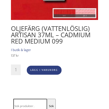
OLJEFÄRG (VATTENLÖSLIG)
ARTISAN 37ML – CADMIUM
RED MEDIUM 099
I butik & lager
137
kr
Oljefärg
LÄGG I VARUKORG
(vattenlöslig)
Artisan
37ml
-
Cadmium
red
Sök
medium
Sök
efter: