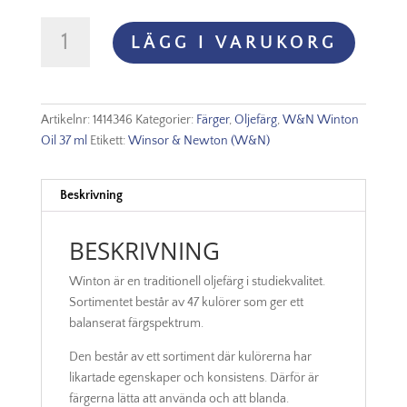
Winton
LÄGG I VARUKORG
Oljefärg
37ml
-
Lemon
Artikelnr:
1414346
Kategorier:
Färger
,
Oljefärg
,
W&N Winton
yellow
Oil 37 ml
Etikett:
Winsor & Newton (W&N)
hue
346
mängd
Beskrivning
BESKRIVNING
Winton är en traditionell oljefärg i studiekvalitet.
Sortimentet består av 47 kulörer som ger ett
balanserat färgspektrum.
Den består av ett sortiment där kulörerna har
likartade egenskaper och konsistens. Därför är
färgerna lätta att använda och att blanda.