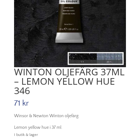
WINTON OLJEFÄRG 37ML
– LEMON YELLOW HUE
346
71
kr
Winsor & Newton Winton oljefärg.
Lemon yellow hue i 37 ml.
I butik & lager