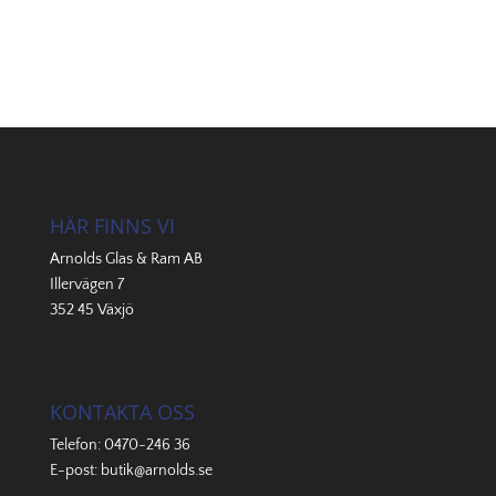
HÄR FINNS VI
Arnolds Glas & Ram AB
Illervägen 7
352 45 Växjö
KONTAKTA OSS
Telefon:
0470-246 36
E-post:
butik@arnolds.se