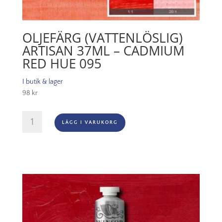
OLJEFÄRG (VATTENLÖSLIG)
ARTISAN 37ML – CADMIUM
RED HUE 095
I butik & lager
98
kr
Oljefärg
LÄGG I VARUKORG
(vattenlöslig)
Artisan
37ml
-
Cadmium
red
hue
095
mängd