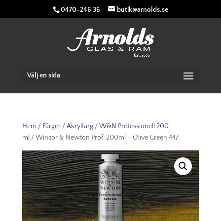
0470-246 36
butik@arnolds.se
Välj en sida
Hem
/
Färger
/
Akrylfärg
/
W&N Professionell 200
ml
/ Winsor & Newton Prof. 200ml – Olive Green 447