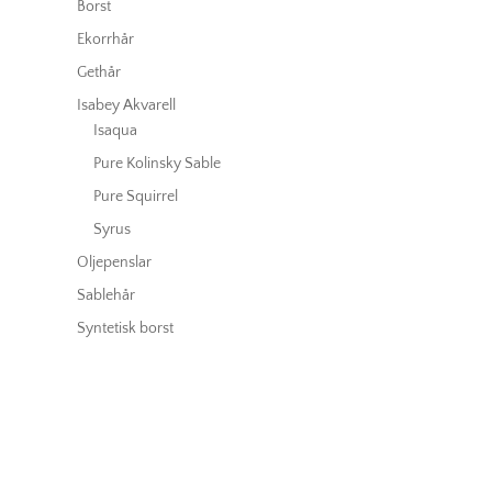
Borst
Ekorrhår
Gethår
Isabey Akvarell
Isaqua
Pure Kolinsky Sable
Pure Squirrel
Syrus
Oljepenslar
Sablehår
Syntetisk borst