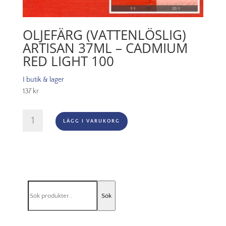
OLJEFÄRG (VATTENLÖSLIG)
ARTISAN 37ML – CADMIUM
RED LIGHT 100
I butik & lager
137
kr
Oljefärg
LÄGG I VARUKORG
(vattenlöslig)
Artisan
37ml
-
Cadmium
red
Sök
light
Sök
efter:
100
mängd