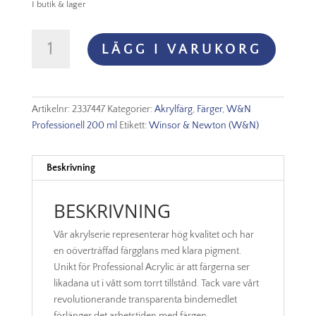
I butik & lager
Winsor
LÄGG I VARUKORG
&
Newton
Prof.
200ml
Artikelnr:
2337447
Kategorier:
Akrylfärg
,
Färger
,
W&N
-
Professionell 200 ml
Etikett:
Winsor & Newton (W&N)
Olive
Green
447
Beskrivning
mängd
BESKRIVNING
Vår akrylserie representerar hög kvalitet och har
en oöverträffad färgglans med klara pigment.
Unikt för Professional Acrylic är att färgerna ser
likadana ut i vått som torrt tillstånd. Tack vare vårt
revolutionerande transparenta bindemedlet