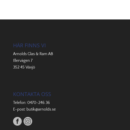
HÄR FINNS VI
Arnolds Glas & Ram AB
Illervägen 7
352 45 Växjö
KONTAKTA OSS
Telefon:
0470-246 36
E-post:
butik@arnolds.se