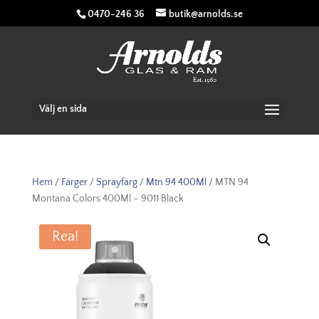
0470-246 36
butik@arnolds.se
Välj en sida
Hem
/
Färger
/
Sprayfärg
/
Mtn 94 400Ml
/ MTN 94
Montana Colors 400Ml – 9011 Black
Rea!