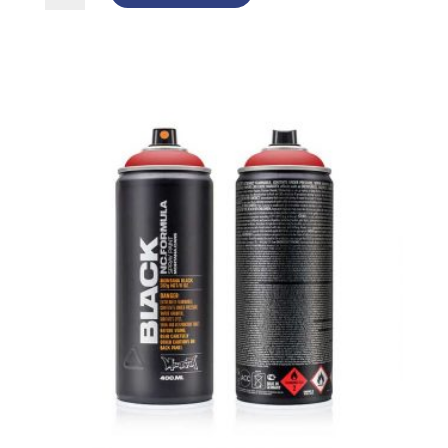
-
2085
Hallowen
mängd