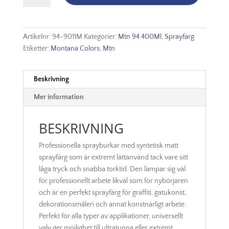
Montana
Colors
400Ml
Artikelnr:
94-9011M
Kategorier:
Mtn 94 400Ml
,
Sprayfärg
-
Etiketter:
Montana Colors
,
Mtn
9011
Black
mängd
Beskrivning
Mer information
BESKRIVNING
Professionella sprayburkar med syntetisk matt
sprayfärg som är extremt lättanvänd tack vare sitt
låga tryck och snabba torktid. Den lämpar sig väl
för professionellt arbete likväl som för nybörjaren
och är en perfekt sprayfärg för graffiti, gatukonst,
dekorationsmåleri och annat konstnärligt arbete.
Perfekt för alla typer av applikationer, universellt
valv ger möjlighet till ultratunna eller extremt