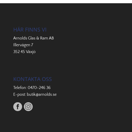
HÄR FINNS VI
Arnolds Glas & Ram AB
Illervägen 7
352 45 Växjö
KONTAKTA OSS
Telefon:
0470-246 36
E-post:
butik@arnolds.se