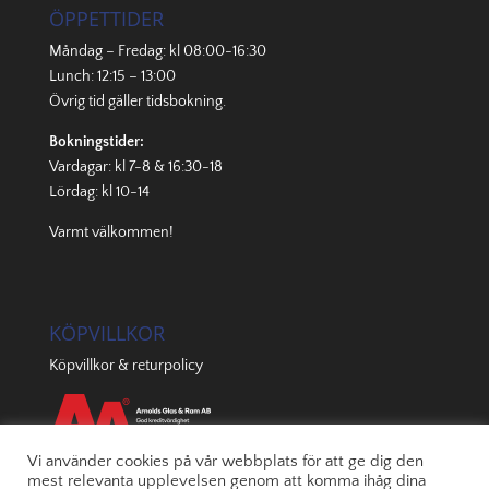
ÖPPETTIDER
Måndag – Fredag: kl 08:00-16:30
Lunch: 12:15 – 13:00
Övrig tid gäller
tidsbokning
.
Bokningstider:
Vardagar: kl 7-8 & 16:30-18
Lördag: kl 10-14
Varmt välkommen!
KÖPVILLKOR
Köpvillkor & returpolicy
Vi använder cookies på vår webbplats för att ge dig den
mest relevanta upplevelsen genom att komma ihåg dina