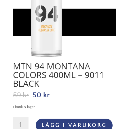
MTN 94 MONTANA
COLORS 400ML – 9011
BLACK
Det
Det
59
kr
50
kr
ursprungliga
nuvarande
priset
priset
I butik & lager
var:
är:
59 kr.
50 kr.
MTN
LÄGG I VARUKORG
94