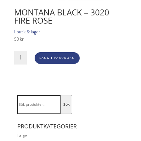
MONTANA BLACK – 3020
FIRE ROSE
I butik & lager
53
kr
Montana
LÄGG I VARUKORG
Black
-
3020
Fire
Rose
mängd
Sök
Sök
efter:
PRODUKTKATEGORIER
Färger