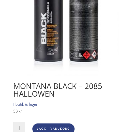
MONTANA BLACK – 2085
HALLOWEN
I butik & lager
53
kr
Montana
LÄGG I VARUKORG
Black