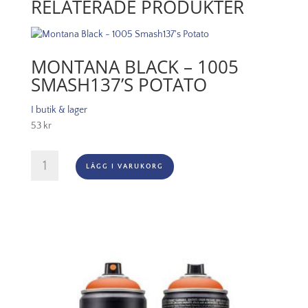
RELATERADE PRODUKTER
MONTANA BLACK – 1005
SMASH137’S POTATO
I butik & lager
53
kr
Montana
LÄGG I VARUKORG
Black
-
1005
Smash137's
Potato
mängd