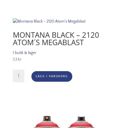
3062
Cardinal
mängd
MONTANA BLACK – 2120
ATOM´S MEGABLAST
I butik & lager
53
kr
Montana
LÄGG I VARUKORG
Black
-
2120
Atom
´s
Megablast
mängd