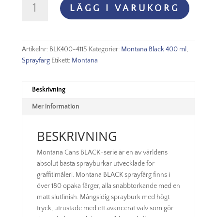
LÄGG I VARUKORG
Black
-
4115
Lavender
Artikelnr:
BLK400-4115
Kategorier:
Montana Black 400 ml
,
mängd
Sprayfärg
Etikett:
Montana
Beskrivning
Mer information
BESKRIVNING
Montana Cans BLACK-serie är en av världens
absolut bästa sprayburkar utvecklade för
graffitimåleri. Montana BLACK sprayfärg finns i
över 180 opaka färger, alla snabbtorkande med en
matt slutfinish. Mångsidig sprayburk med högt
tryck, utrustade med ett avancerat valv som gör