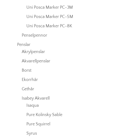
Uni Posca Marker PC-3M
Uni Posca Marker PC-5M
Uni Posca Marker PC-8K
Penselpennor
Penslar
Akrylpenslar
Akvarellpenslar
Borst
Ekorrhår
Gethår
Isabey Akvarell
Isaqua
Pure Kolinsky Sable
Pure Squirrel
Syrus