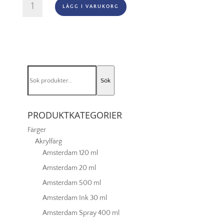
Montana
LÄGG I VARUKORG
Black
-
2093
Code
Red
mängd
Sök
Sök
efter:
PRODUKTKATEGORIER
Färger
Akrylfärg
Amsterdam 120 ml
Amsterdam 20 ml
Amsterdam 500 ml
Amsterdam Ink 30 ml
Amsterdam Spray 400 ml