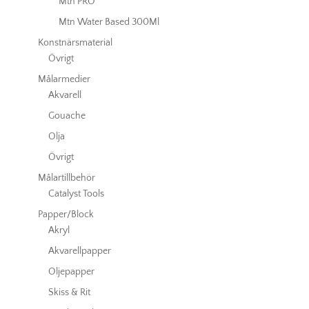
Mtn PRO
Mtn Water Based 300Ml
Konstnärsmaterial
Övrigt
Målarmedier
Akvarell
Gouache
Olja
Övrigt
Målartillbehör
Catalyst Tools
Papper/Block
Akryl
Akvarellpapper
Oljepapper
Skiss & Rit