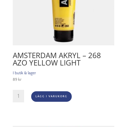
AMSTERDAM AKRYL – 268
AZO YELLOW LIGHT
I butik & lager
89
kr
Amsterdam
LÄGG I VARUKORG
Akryl
-
268
Azo
Yellow