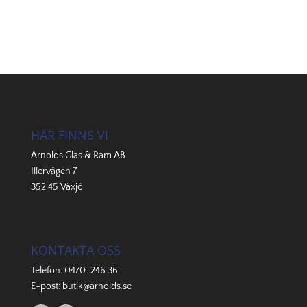
HÄR FINNS VI
Arnolds Glas & Ram AB
Illervägen 7
352 45 Växjö
KONTAKTA OSS
Telefon:
0470-246 36
E-post:
butik@arnolds.se