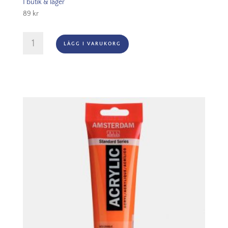
I butik & lager
89
kr
Amsterdam
LÄGG I VARUKORG
Akryl
-
267
Azo
Yellow
Lemon
mängd