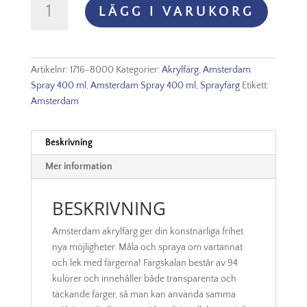
LÄGG I VARUKORG
Akryl
Spray
-
800
Artikelnr:
1716-8000
Kategorier:
Akrylfärg
,
Amsterdam
Silver
Spray 400 ml
,
Amsterdam Spray 400 ml
,
Sprayfärg
Etikett:
mängd
Amsterdam
Beskrivning
Mer information
BESKRIVNING
Amsterdam akrylfärg ger din konstnärliga frihet
nya möjligheter. Måla och spraya om vartannat
och lek med färgerna! Färgskalan består av 94
kulörer och innehåller både transparenta och
täckande färger, så man kan använda samma