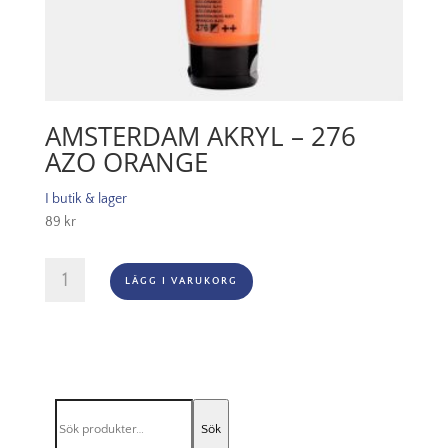
AMSTERDAM AKRYL – 276
AZO ORANGE
I butik & lager
89
kr
Amsterdam
LÄGG I VARUKORG
Akryl
-
276
Azo
Orange
mängd
Sök
Sök
efter: