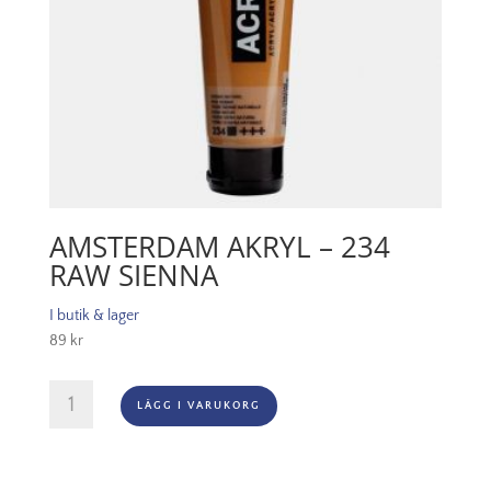
AMSTERDAM AKRYL – 234
RAW SIENNA
I butik & lager
89
kr
Amsterdam
LÄGG I VARUKORG
Akryl
-
234