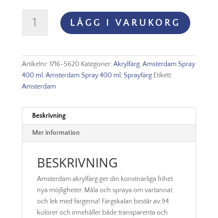
Amsterdam
LÄGG I VARUKORG
Akryl
Spray
-
562
Artikelnr:
1716-5620
Kategorier:
Akrylfärg
,
Amsterdam Spray
Greyish
400 ml
,
Amsterdam Spray 400 ml
,
Sprayfärg
Etikett:
Blue
Amsterdam
mängd
Beskrivning
Mer information
BESKRIVNING
Amsterdam akrylfärg ger din konstnärliga frihet
nya möjligheter. Måla och spraya om vartannat
och lek med färgerna! Färgskalan består av 94
kulörer och innehåller både transparenta och