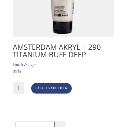
AMSTERDAM AKRYL – 290
TITANIUM BUFF DEEP
I butik & lager
89
kr
Amsterdam
LÄGG I VARUKORG
Akryl
-
290
Titanium
Buff
Deep
Sök