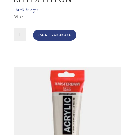
I butik & lager
89
kr
Amsterdam
LÄGG I VARUKORG
Akryl
-
256
Reflex
Yellow
mängd