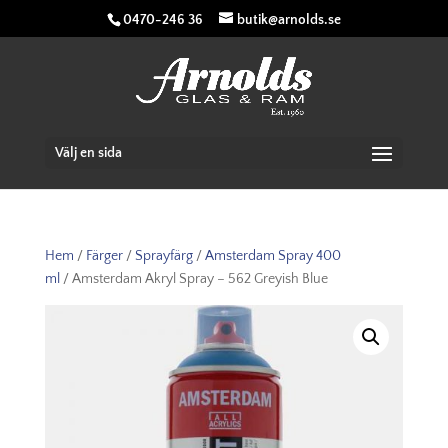
0470-246 36
butik@arnolds.se
Välj en sida
Hem
/
Färger
/
Sprayfärg
/
Amsterdam Spray 400
ml
/ Amsterdam Akryl Spray – 562 Greyish Blue