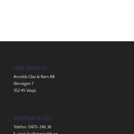
HÄR FINNS VI
Arnolds Glas & Ram AB
Illervägen 7
352 45 Växjö
KONTAKTA OSS
Telefon:
0470-246 36