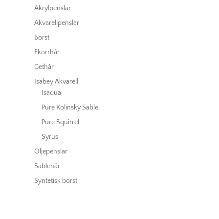
Akrylpenslar
Akvarellpenslar
Borst
Ekorrhår
Gethår
Isabey Akvarell
Isaqua
Pure Kolinsky Sable
Pure Squirrel
Syrus
Oljepenslar
Sablehår
Syntetisk borst