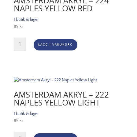
AMSTERDAM AKRYL – 224
NAPLES YELLOW RED
I butik & lager
89
kr
Amsterdam
LÄGG I VARUKORG
Akryl
-
224
Naples
Yellow
Red
mängd
AMSTERDAM AKRYL – 222
NAPLES YELLOW LIGHT
I butik & lager
89
kr
Amsterdam