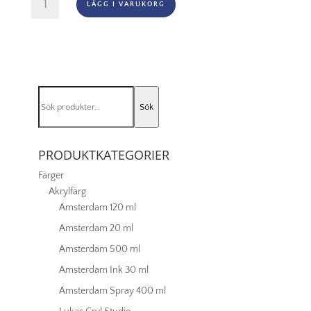
LÄGG I VARUKORG
Akryl
-
222
Naples
Yellow
Light
Sök
mängd
Sök
efter:
PRODUKTKATEGORIER
Färger
Akrylfärg
Amsterdam 120 ml
Amsterdam 20 ml
Amsterdam 500 ml
Amsterdam Ink 30 ml
Amsterdam Spray 400 ml