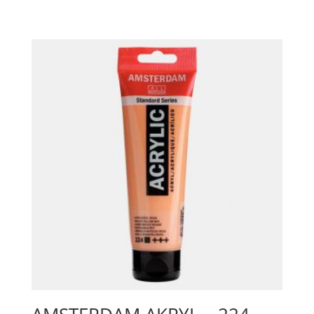
243
Greenish
Yellow
mängd