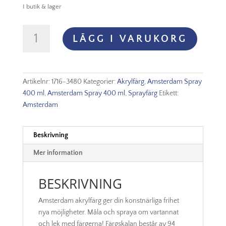
I butik & lager
Amsterdam
LÄGG I VARUKORG
Akryl
Spray
-
348
Artikelnr:
1716-3480
Kategorier:
Akrylfärg
,
Amsterdam Spray
Permanent
400 ml
,
Amsterdam Spray 400 ml
,
Sprayfärg
Etikett:
Red
Amsterdam
Purple
mängd
Beskrivning
Mer information
BESKRIVNING
Amsterdam akrylfärg ger din konstnärliga frihet
nya möjligheter. Måla och spraya om vartannat
och lek med färgerna! Färgskalan består av 94