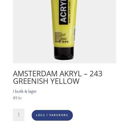
AMSTERDAM AKRYL – 243
GREENISH YELLOW
I butik & lager
89
kr
Amsterdam
LÄGG I VARUKORG
Akryl
-