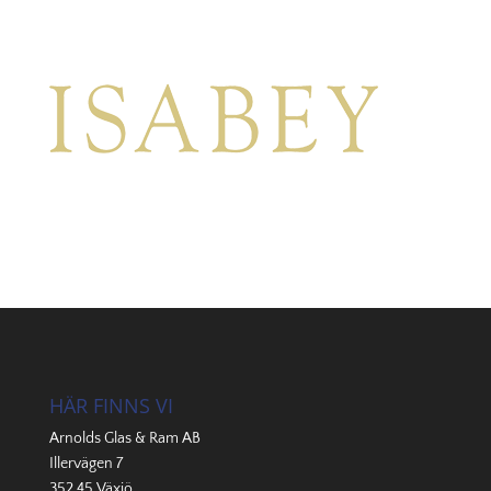
HÄR FINNS VI
Arnolds Glas & Ram AB
Illervägen 7
352 45 Växjö