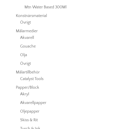
Mtn Water Based 300Ml
Konstnärsmaterial
Övrigt
Målarmedier
Akvarell
Gouache
Olja
Övrigt
Målartillbehör
Catalyst Tools
Papper/Block
Akryl
Akvarellpapper
Oljepapper
Skiss & Rit
Tusch & Ink