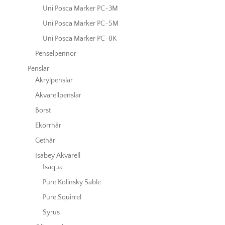
Uni Posca Marker PC-3M
Uni Posca Marker PC-5M
Uni Posca Marker PC-8K
Penselpennor
Penslar
Akrylpenslar
Akvarellpenslar
Borst
Ekorrhår
Gethår
Isabey Akvarell
Isaqua
Pure Kolinsky Sable
Pure Squirrel
Syrus