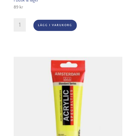
I butik & lager
89
kr
Amsterdam
LÄGG I VARUKORG
Akryl
-
270
Azo
Yellow
Deep
mängd