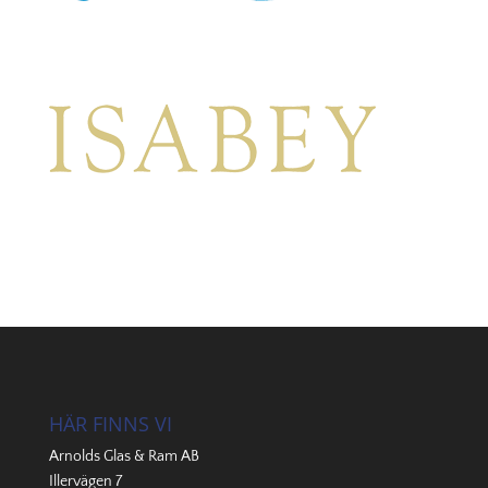
HÄR FINNS VI
Arnolds Glas & Ram AB
Illervägen 7