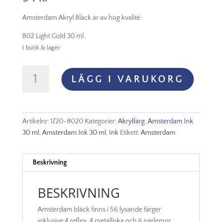
Amsterdam Akryl Bläck är av hög kvalité.
802 Light Gold 30 ml.
I butik & lager
Amsterdam
LÄGG I VARUKORG
Akryl
Ink
-
802
Artikelnr:
1720-8020
Kategorier:
Akrylfärg
,
Amsterdam Ink
Light
30 ml
,
Amsterdam Ink 30 ml
,
Ink
Etikett:
Amsterdam
Gold
mängd
Beskrivning
BESKRIVNING
Amsterdam bläck finns i 56 lysande färger
inklusive 4 reflex, 4 metalliska och 6 pärlemor