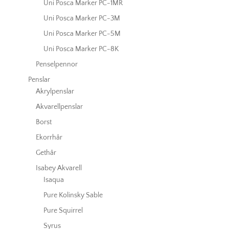
Uni Posca Marker PC-1MR
Uni Posca Marker PC-3M
Uni Posca Marker PC-5M
Uni Posca Marker PC-8K
Penselpennor
Penslar
Akrylpenslar
Akvarellpenslar
Borst
Ekorrhår
Gethår
Isabey Akvarell
Isaqua
Pure Kolinsky Sable
Pure Squirrel
Syrus