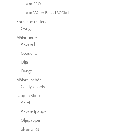
Mtn PRO
Mtn Water Based 300Ml
Konstnärsmaterial
Övrigt
Målarmedier
Akvarell
Gouache
Olja
Övrigt
Målartillbehör
Catalyst Tools
Papper/Block
Akryl
Akvarellpapper
Oljepapper
Skiss & Rit