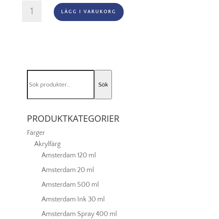
Amsterdam
LÄGG I VARUKORG
Akryl
-
231
Gold
Ochre
mängd
Sök
Sök
efter:
PRODUKTKATEGORIER
Färger
Akrylfärg
Amsterdam 120 ml
Amsterdam 20 ml
Amsterdam 500 ml
Amsterdam Ink 30 ml
Amsterdam Spray 400 ml