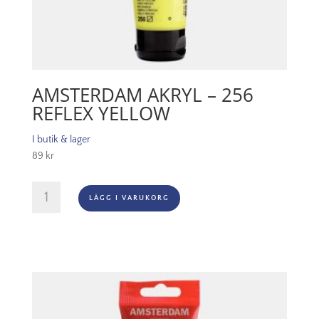
AMSTERDAM AKRYL – 256
REFLEX YELLOW
I butik & lager
89
kr
Amsterdam
LÄGG I VARUKORG
Akryl
-
256
Reflex
Yellow
mängd