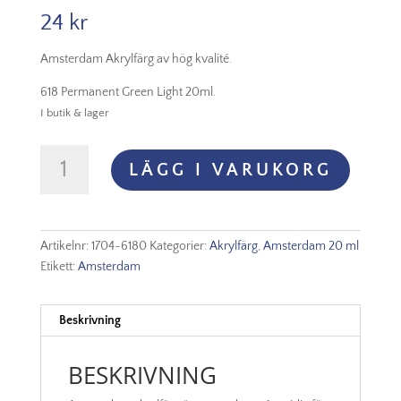
24
kr
Amsterdam Akrylfärg av hög kvalité.
618 Permanent Green Light 20ml.
I butik & lager
Amsterdam
LÄGG I VARUKORG
Akryl
-
618
Permanent
Artikelnr:
1704-6180
Kategorier:
Akrylfärg
,
Amsterdam 20 ml
Green
Etikett:
Amsterdam
Light
mängd
Beskrivning
BESKRIVNING