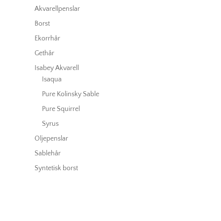
Akvarellpenslar
Borst
Ekorrhår
Gethår
Isabey Akvarell
Isaqua
Pure Kolinsky Sable
Pure Squirrel
Syrus
Oljepenslar
Sablehår
Syntetisk borst