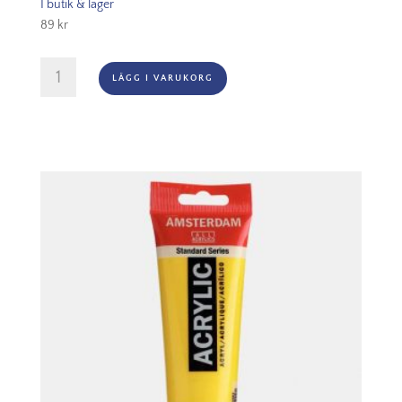
I butik & lager
89
kr
Amsterdam
LÄGG I VARUKORG
Akryl
-
267
Azo
Yellow
Lemon
mängd