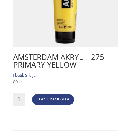
AMSTERDAM AKRYL – 275
PRIMARY YELLOW
I butik & lager
89
kr
Amsterdam
LÄGG I VARUKORG
Akryl
-
275
Primary
Yellow