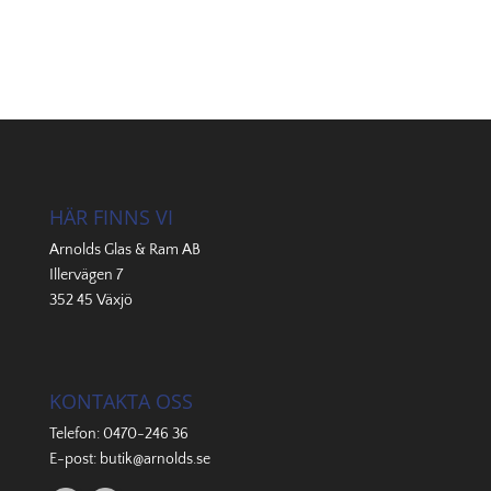
HÄR FINNS VI
Arnolds Glas & Ram AB
Illervägen 7
352 45 Växjö
KONTAKTA OSS
Telefon:
0470-246 36
E-post:
butik@arnolds.se