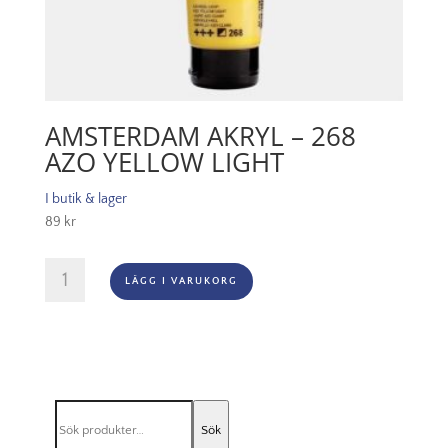
AMSTERDAM AKRYL – 268
AZO YELLOW LIGHT
I butik & lager
89
kr
Amsterdam
LÄGG I VARUKORG
Akryl
-
268
Azo
Yellow
Light
Sök
mängd
Sök
efter: