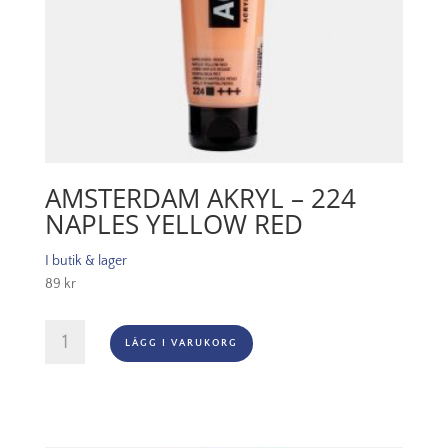
AMSTERDAM AKRYL – 224
NAPLES YELLOW RED
I butik & lager
89
kr
Amsterdam
LÄGG I VARUKORG
Akryl
-
224
Naples
Yellow