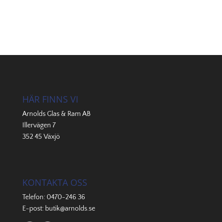
HÄR FINNS VI
Arnolds Glas & Ram AB
Illervägen 7
352 45 Växjö
KONTAKTA OSS
Telefon:
0470-246 36
E-post:
butik@arnolds.se