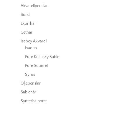
Akvarellpenslar
Borst
Ekorrhår
Gethår
Isabey Akvarell
Isaqua
Pure Kolinsky Sable
Pure Squirrel
Syrus
Oljepenslar
Sablehår
Syntetisk borst