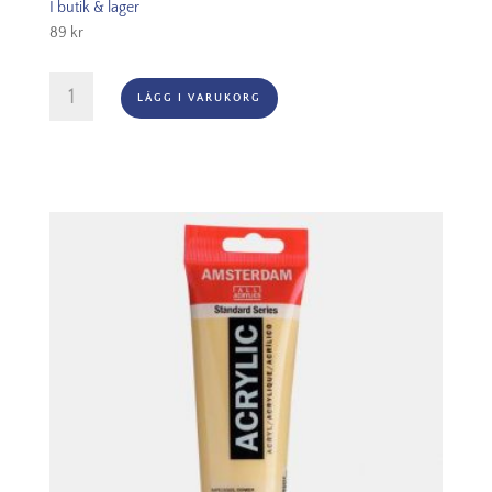
I butik & lager
89
kr
Amsterdam
LÄGG I VARUKORG
Akryl
-
243
Greenish
Yellow
mängd