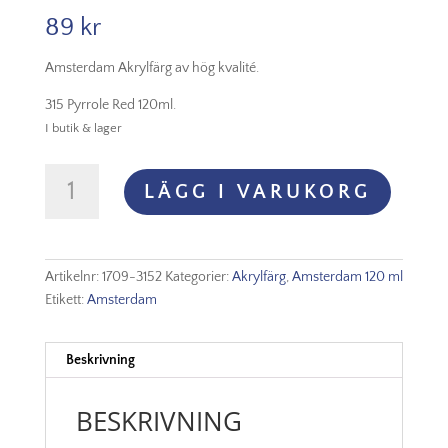
89
kr
Amsterdam Akrylfärg av hög kvalité.
315 Pyrrole Red 120ml.
I butik & lager
Amsterdam
LÄGG I VARUKORG
Akryl
-
315
Pyrrole
Artikelnr:
1709-3152
Kategorier:
Akrylfärg
,
Amsterdam 120 ml
Red
Etikett:
Amsterdam
mängd
Beskrivning
BESKRIVNING