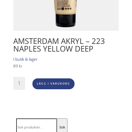
AMSTERDAM AKRYL – 223
NAPLES YELLOW DEEP
I butik & lager
89
kr
Amsterdam
LÄGG I VARUKORG
Akryl
-
223
Naples
Yellow
Deep
Sök
mängd
Sök
efter: