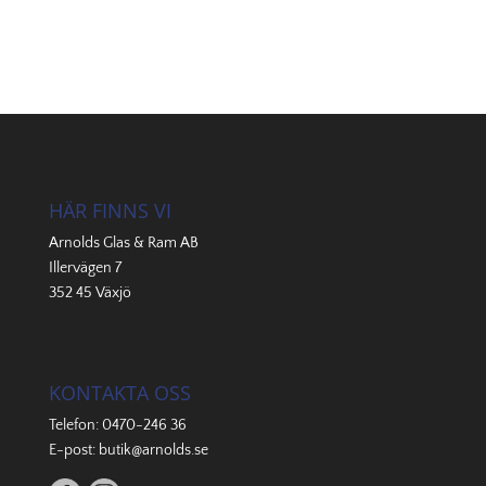
HÄR FINNS VI
Arnolds Glas & Ram AB
Illervägen 7
352 45 Växjö
KONTAKTA OSS
Telefon:
0470-246 36
E-post:
butik@arnolds.se