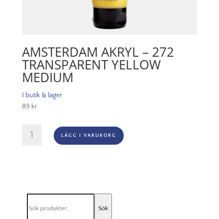
AMSTERDAM AKRYL – 272
TRANSPARENT YELLOW
MEDIUM
I butik & lager
89
kr
Amsterdam
LÄGG I VARUKORG
Akryl
-
272
Transparent
Yellow
Medium
Sök
mängd
Sök
efter: