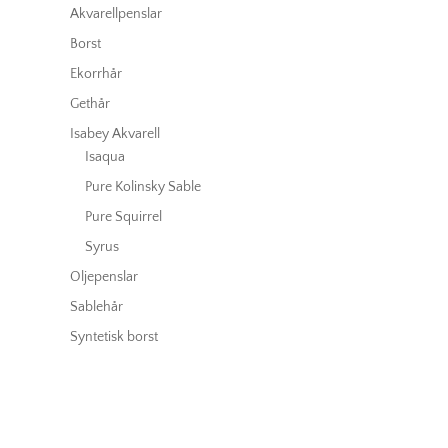
Akvarellpenslar
Borst
Ekorrhår
Gethår
Isabey Akvarell
Isaqua
Pure Kolinsky Sable
Pure Squirrel
Syrus
Oljepenslar
Sablehår
Syntetisk borst