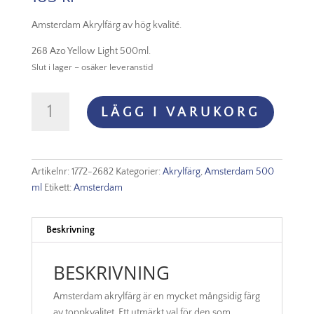
Amsterdam Akrylfärg av hög kvalité.
268 Azo Yellow Light 500ml.
Slut i lager – osäker leveranstid
Amsterdam
LÄGG I VARUKORG
Akryl
-
268
Azo
Artikelnr:
1772-2682
Kategorier:
Akrylfärg
,
Amsterdam 500
Yellow
ml
Etikett:
Amsterdam
Light
mängd
Beskrivning
BESKRIVNING
Amsterdam akrylfärg är en mycket mångsidig färg
av toppkvalitet. Ett utmärkt val för den som