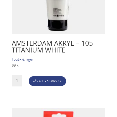
AMSTERDAM AKRYL – 105
TITANIUM WHITE
I butik & lager
89
kr
Amsterdam
LÄGG I VARUKORG
Akryl
-
105
Titanium
White
mängd