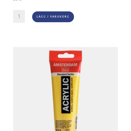
Amsterdam
LÄGG I VARUKORG
Akryl
-
243
Greenish
Yellow
mängd