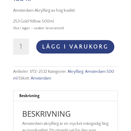
Amsterdam Akrylfärg av hög kvalité.
253 Gold Yellow 500ml.
Slut i lager – osäker leveranstid
Amsterdam
LÄGG I VARUKORG
Akryl
-
253
Gold
Artikelnr:
1772-2532
Kategorier:
Akrylfärg
,
Amsterdam 500
Yellow
ml
Etikett:
Amsterdam
mängd
Beskrivning
BESKRIVNING
Amsterdam akrylfärg är en mycket mångsidig färg
av toppkvalitet. Ett utmärkt val för den som