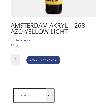
AMSTERDAM AKRYL – 268
AZO YELLOW LIGHT
I butik & lager
89
kr
Amsterdam
LÄGG I VARUKORG
Akryl
-
268
Azo
Yellow
Light
Sök
mängd
Sök
efter: