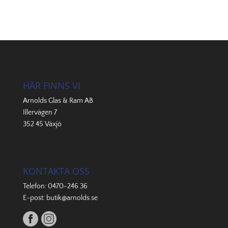
HÄR FINNS VI
Arnolds Glas & Ram AB
Illervägen 7
352 45 Växjö
KONTAKTA OSS
Telefon:
0470-246 36
E-post:
butik@arnolds.se