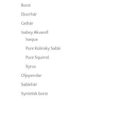
Borst
Ekorrhår
Gethår
Isabey Akvarell
Isaqua
Pure Kolinsky Sable
Pure Squirrel
Syrus
Oljepenslar
Sablehår
Syntetisk borst