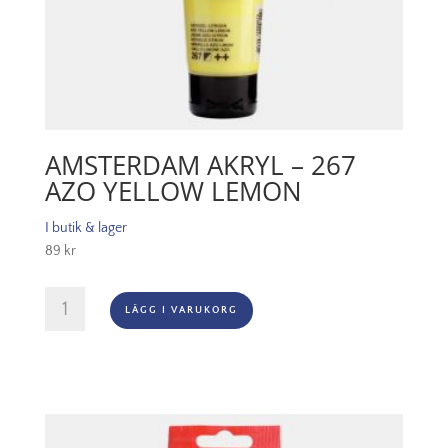
AMSTERDAM AKRYL – 267
AZO YELLOW LEMON
I butik & lager
89
kr
Amsterdam
LÄGG I VARUKORG
Akryl
-
267
Azo
Yellow
Lemon