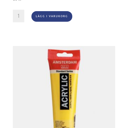
Amsterdam
LÄGG I VARUKORG
Akryl
-
224
Naples
Yellow
Red
mängd