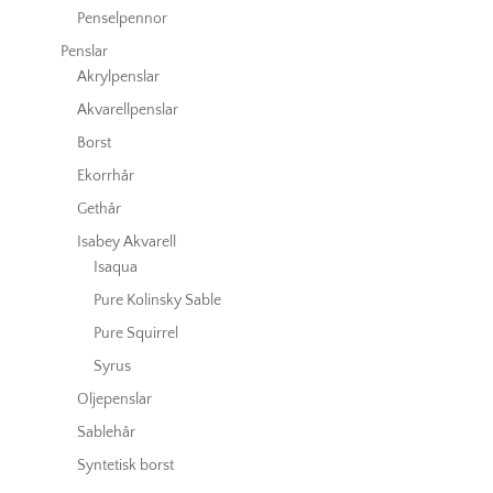
Penselpennor
Penslar
Akrylpenslar
Akvarellpenslar
Borst
Ekorrhår
Gethår
Isabey Akvarell
Isaqua
Pure Kolinsky Sable
Pure Squirrel
Syrus
Oljepenslar
Sablehår
Syntetisk borst