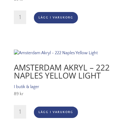
Amsterdam
LÄGG I VARUKORG
Akryl
-
267
Azo
Yellow
Lemon
mängd
AMSTERDAM AKRYL – 222
NAPLES YELLOW LIGHT
I butik & lager
89
kr
Amsterdam
LÄGG I VARUKORG
Akryl
-
222
Naples