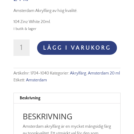
Amsterdam Akrylfärg av hög kvalité.
104 Zinz White 20ml.
I butik & lager
Amsterdam
LÄGG I VARUKORG
Akryl
-
104
Zinc
Artikelnr:
1704-1040
Kategorier:
Akrylfärg
,
Amsterdam 20 ml
White
Etikett:
Amsterdam
mängd
Beskrivning
BESKRIVNING
Amsterdam akrylfärg är en mycket mångsidig färg
av toppkvalitet. Ett utmärkt val för den som