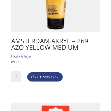
AMSTERDAM AKRYL – 269
AZO YELLOW MEDIUM
I butik & lager
89
kr
Amsterdam
LÄGG I VARUKORG
Akryl
-
269
Azo
Yellow
Medium