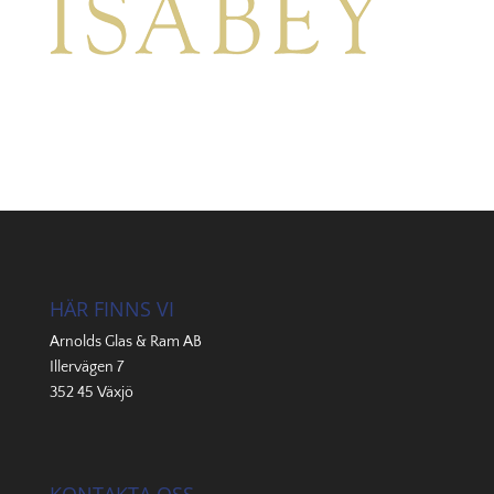
HÄR FINNS VI
Arnolds Glas & Ram AB
Illervägen 7
352 45 Växjö