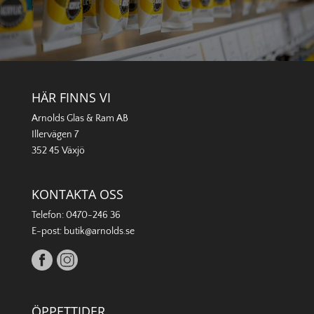
HÄR FINNS VI
Arnolds Glas & Ram AB
Illervägen 7
352 45 Växjö
KONTAKTA OSS
Telefon:
0470-246 36
E-post:
butik@arnolds.se
ÖPPETTIDER