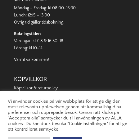
Måndag – Fredag: kl 08:00-16:30
Lunch: 12:15 – 13:00
Övrig tid gäller
tidsbokning
.
Bokningstider:
Vardagar: kl 7-8 & 16:30-18
Lördag: kl 10-14
Varmt välkommen!
KÖPVILLKOR
Köpvillkor & returpolicy
Vi använder cookies på vår webbplats för att ge dig den
mest relevanta upplevelsen genom att komma ihåg dina
preferenser och upprepade besök. Genom att klicka på
"Acceptera alla" samtycker du till användningen av ALLA
cookies. Du kan dock besöka "Cookieinställningar" för att ge
ett kontrollerat samtycke.