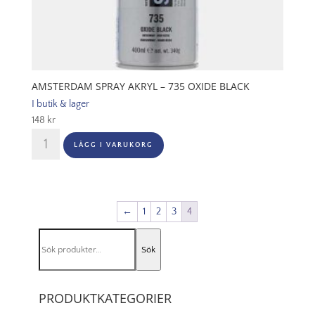
AMSTERDAM SPRAY AKRYL – 735 OXIDE BLACK
I butik & lager
148
kr
Amsterdam
LÄGG I VARUKORG
Spray
Akryl
-
735
←
1
2
3
4
Oxide
Black
Sök
mängd
Sök
efter:
PRODUKTKATEGORIER