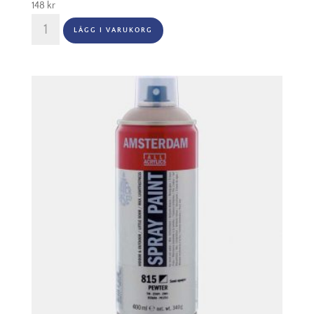
148
kr
Amsterdam
LÄGG I VARUKORG
Akryl
Spray
-
811
Bronze
mängd