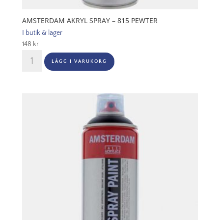
AMSTERDAM AKRYL SPRAY – 815 PEWTER
I butik & lager
148
kr
Amsterdam
LÄGG I VARUKORG
Akryl
Spray
-
815
Pewter
mängd