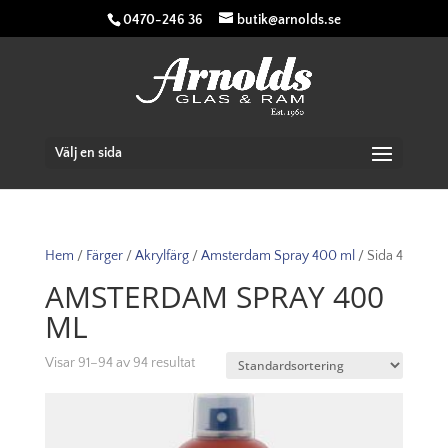
0470-246 36
butik@arnolds.se
Välj en sida
Hem
/
Färger
/
Akrylfärg
/
Amsterdam Spray 400 ml
/ Sida 4
AMSTERDAM SPRAY 400
ML
Visar 91–94 av 94 resultat