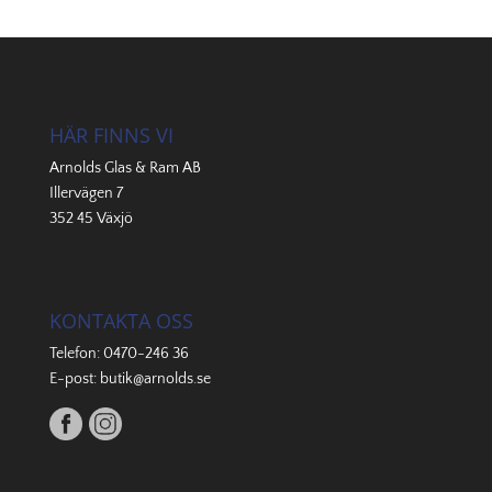
HÄR FINNS VI
Arnolds Glas & Ram AB
Illervägen 7
352 45 Växjö
KONTAKTA OSS
Telefon:
0470-246 36
E-post:
butik@arnolds.se